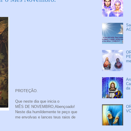
Sa
AG
OR
PE
me
Ar
Ca
da
PROTEÇÃO.
Que neste dia que inicia o
MÊS DE NOVEMBRO,Abençoado!
OR
VO
Neste dia humildemente te peço que
me envolvas e lances teus raios de