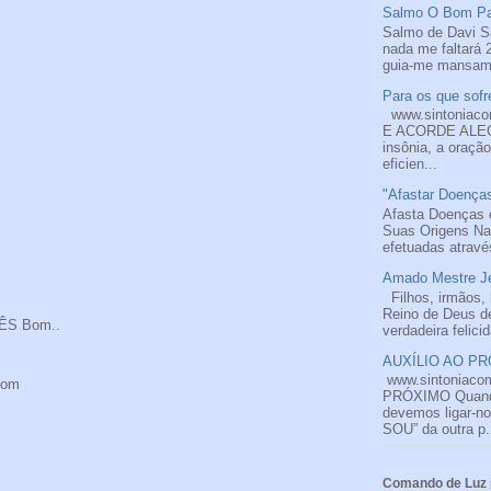
Salmo O Bom Pas
Salmo de Davi S
nada me faltará 
guia-me mansame
Para os que sofre
www.sintoniac
E ACORDE ALEGR
insônia, a oraçã
eficien...
"Afastar Doença
Afasta Doenças 
Suas Origens Na
efetuadas atravé
Amado Mestre Je
Filhos, irmãos, 
Reino de Deus de
MÊS Bom..
verdadeira felici
AUXÍLIO AO PRÓ
www.sintoniaco
com
PRÓXIMO Quando
devemos ligar-n
SOU” da outra p.
Comando de Luz p