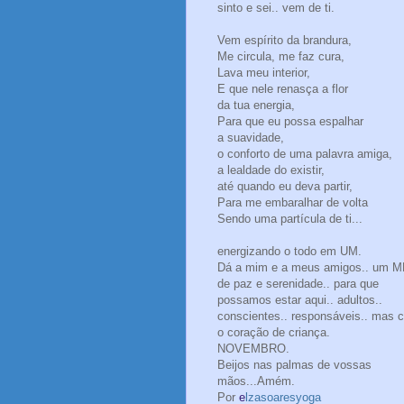
sinto e sei.. vem de ti.
Vem espírito da brandura,
Me circula, me faz cura,
Lava meu interior,
E que nele renasça a flor
da tua energia,
Para que eu possa espalhar
a suavidade,
o conforto de uma palavra amiga,
a lealdade do existir,
até quando eu deva partir,
Para me embaralhar de volta
Sendo uma partícula de ti...
energizando o todo em UM.
Dá a mim e a meus amigos.. um 
de paz e serenidade.. para que
possamos estar aqui.. adultos..
conscientes.. responsáveis.. mas 
o coração de criança.
NOVEMBRO.
Beijos nas palmas de vossas
mãos...Amém.
Por
e
lzasoaresyoga