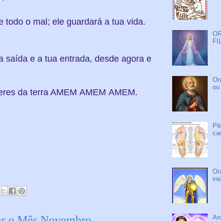
 todo o mal; ele guardará a tua vida.
OR
FI
 saída e a tua entrada, desde agora e
Or
ou
es da terra AMEM
AMEM
AMEM.
Pé
ca
Or
in
Ar
r o Mês Novembro.