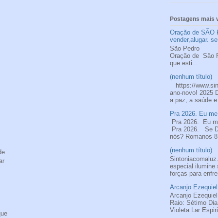
Postagens mais v
Oração de SÃO 
vender,alugar. se
São
Oração de S
que esti...
(nenhum título)
https://www.si
ano-novo! 2025 
a paz, a saúde e
Pra 2026. Eu me 
Pra 2026. Eu me
Pra 2026. Se De
nós? Romanos 8.
(nenhum título)
de
Sintoniacomalu
ar
especial ilumine
forças para enfre
Arcanjo Ezequiel
Arcanjo Ezequiel
Raio: Sétimo Di
Violeta Lar Espir
que