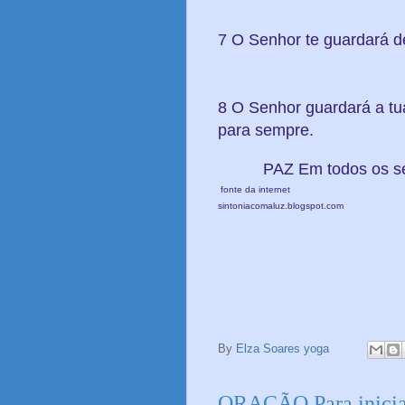
7 O Senhor te guardará de
8 O Senhor guardará a tua
para sempre.
PAZ Em todos os ser
fonte da internet
sintoniacomaluz.blogspot.com
By
Elza Soares yoga
ORAÇÃO Para inicia