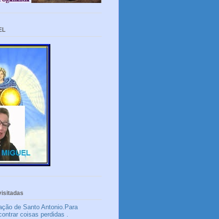
EL
isitadas
ação de Santo Antonio.Para
contrar coisas perdidas .