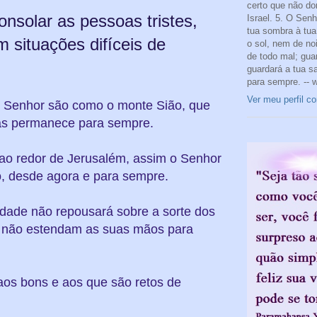
certo que não do
nsolar as pessoas tristes,
Israel. 5. O Sen
tua sombra à tua 
m situações difíceis de
o sol, nem de noi
de todo mal; gua
guardará a tua s
para sempre. -- 
Ver meu perfil c
o Senhor são como o monte Sião, que
as permanece para sempre.
ao redor de Jerusalém, assim o Senhor
o, desde agora e para sempre.
edade não repousará sobre a sorte dos
os não estendam as suas mãos para
aos bons e aos que são retos de