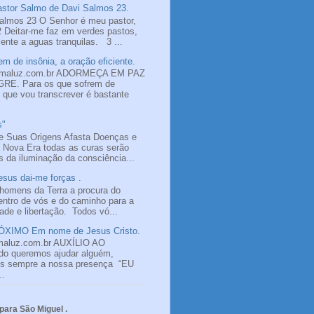
tor Salmo de Davi Salmos 23.
almos 23 O Senhor é meu pastor,
2 Deitar-me faz em verdes pastos,
nte a aguas tranquilas. 3 ...
m de insônia, a oração eficiente.
omaluz.com.br ADORMEÇA EM PAZ
E. Para os que sofrem de
o que vou transcrever é bastante
s"
e Suas Origens Afasta Doenças e
 Nova Era todas as curas serão
s da iluminação da consciência...
sus dai-me forças .
homens da Terra a procura do
ntro de vós e do caminho para a
dade e libertação. Todos vó...
XIMO Em nome de Jesus Cristo.
maluz.com.br AUXÍLIO AO
 queremos ajudar alguém,
os sempre a nossa presença “EU
..
ara São Miguel .