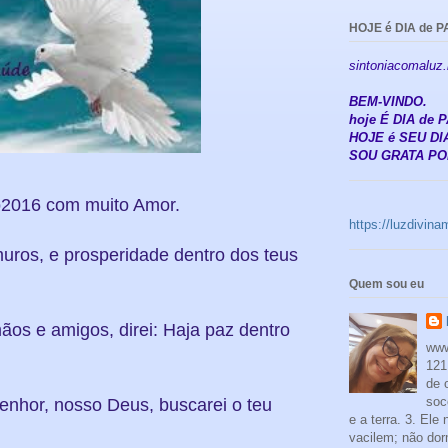
HOJE é DIA de P
sintoniacomaluz
BEM-VINDO.
hoje É DIA de
HOJE é SEU DIA
SOU GRATA POR
o2016 com muito Amor.
https://luzdivin
uros, e prosperidade dentro dos teus
Quem sou eu
os e amigos, direi: Haja paz dentro
www
121
de 
soc
enhor, nosso Deus, buscarei o teu
e a terra. 3. Ele
vacilem; não dor