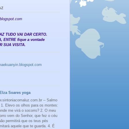
AZ
.blogspot.com
 PAZ TUDO VAI DAR CERTO.
, ENTRE fique a vontade
 SUA VISITA.
amaekuanyin.blogspot.com
Elza Soares yoga
.sintoniacomaluz.com.br -- Salmo
 1. Elevo os olhos para os montes:
onde me virá o socorro? 2. O meu
orro vem do Senhor, que fez o céu
 não permitirá que os teus pés
mitará aquele que te guarda. 4. É