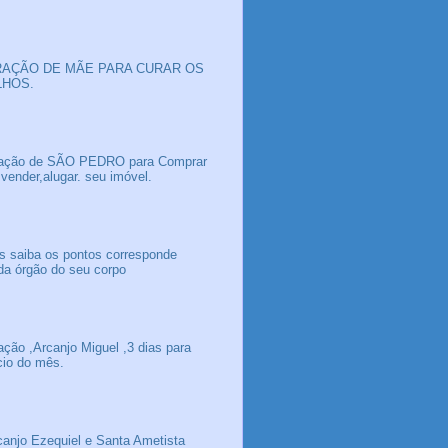
AÇÃO DE MÃE PARA CURAR OS
LHOS.
ação de SÃO PEDRO para Comprar
 vender,alugar. seu imóvel.
s saiba os pontos corresponde
da órgão do seu corpo
ação ,Arcanjo Miguel ,3 dias para
icio do mês.
canjo Ezequiel e Santa Ametista