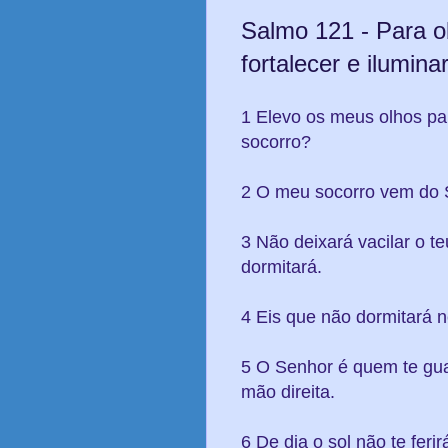
Salmo 121 - Para o
fortalecer e ilumina
1 Elevo os meus olhos p
socorro?
2 O meu socorro vem do Se
3 Não deixará vacilar o t
dormitará.
4 Eis que não dormitará n
5 O Senhor é quem te gua
mão direita.
6 De dia o sol não te ferir