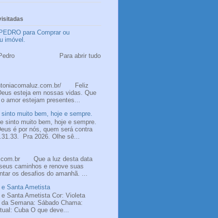
isitadas
PEDRO para Comprar ou
u imóvel.
 Pedro
ão Pedro Para abrir tudo
ntoniacomaluz.com.br/ Feliz
Deus esteja em nossas vidas. Que
 o amor estejam presentes...
sinto muito bem, hoje e sempre.
 sinto muito bem, hoje e sempre.
us é por nós, quem será contra
31.33. Pra 2026. Olhe sê...
z.com.br Que a luz desta data
 seus caminhos e renove suas
ntar os desafios do amanhã. ...
 e Santa Ametista
 e Santa Ametista Cor: Violeta
a da Semana: Sábado Chama:
itual: Cuba O que deve...