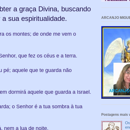
bter a graça Divina, buscando
r a sua espiritualidade.
ARCANJO MIGU
ara os montes; de onde me vem o
nhor, que fez os céus e a terra.
eu pé; aquele que te guarda não
em dormirá aquele que guarda a Israel.
rda; o Senhor é a tua sombra à tua
Postagens mais v
Or
en
á, nem a lua de noite.