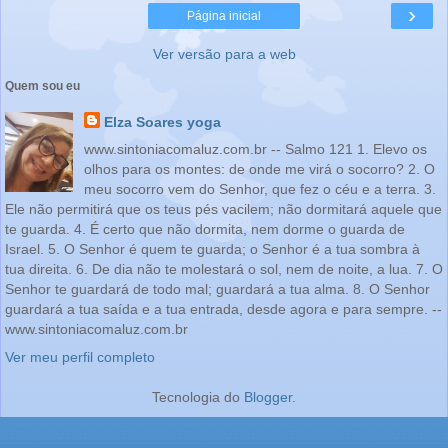
›
Página inicial
Ver versão para a web
Quem sou eu
Elza Soares yoga
www.sintoniacomaluz.com.br -- Salmo 121 1. Elevo os
olhos para os montes: de onde me virá o socorro? 2. O
meu socorro vem do Senhor, que fez o céu e a terra. 3.
Ele não permitirá que os teus pés vacilem; não dormitará aquele que
te guarda. 4. É certo que não dormita, nem dorme o guarda de
Israel. 5. O Senhor é quem te guarda; o Senhor é a tua sombra à
tua direita. 6. De dia não te molestará o sol, nem de noite, a lua. 7. O
Senhor te guardará de todo mal; guardará a tua alma. 8. O Senhor
guardará a tua saída e a tua entrada, desde agora e para sempre. --
www.sintoniacomaluz.com.br
Ver meu perfil completo
Tecnologia do
Blogger
.