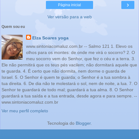
›
Página inicial
Ver versão para a web
Quem sou eu
Elza Soares yoga
www.sintoniacomaluz.com.br -- Salmo 121 1. Elevo os
olhos para os montes: de onde me virá o socorro? 2. O
meu socorro vem do Senhor, que fez o céu e a terra. 3.
Ele não permitirá que os teus pés vacilem; não dormitará aquele que
te guarda. 4. É certo que não dormita, nem dorme o guarda de
Israel. 5. O Senhor é quem te guarda; o Senhor é a tua sombra à
tua direita. 6. De dia não te molestará o sol, nem de noite, a lua. 7. O
Senhor te guardará de todo mal; guardará a tua alma. 8. O Senhor
guardará a tua saída e a tua entrada, desde agora e para sempre. --
www.sintoniacomaluz.com.br
Ver meu perfil completo
Tecnologia do
Blogger
.