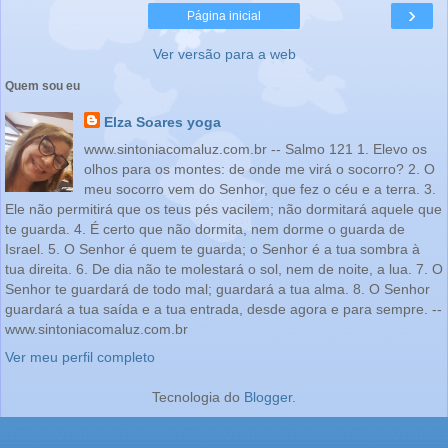
›
Página inicial
Ver versão para a web
Quem sou eu
Elza Soares yoga
www.sintoniacomaluz.com.br -- Salmo 121 1. Elevo os
olhos para os montes: de onde me virá o socorro? 2. O
meu socorro vem do Senhor, que fez o céu e a terra. 3.
Ele não permitirá que os teus pés vacilem; não dormitará aquele que
te guarda. 4. É certo que não dormita, nem dorme o guarda de
Israel. 5. O Senhor é quem te guarda; o Senhor é a tua sombra à
tua direita. 6. De dia não te molestará o sol, nem de noite, a lua. 7. O
Senhor te guardará de todo mal; guardará a tua alma. 8. O Senhor
guardará a tua saída e a tua entrada, desde agora e para sempre. --
www.sintoniacomaluz.com.br
Ver meu perfil completo
Tecnologia do
Blogger
.