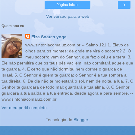
›
Página inicial
Ver versão para a web
Quem sou eu
Elza Soares yoga
www.sintoniacomaluz.com.br -- Salmo 121 1. Elevo os
olhos para os montes: de onde me virá o socorro? 2. O
meu socorro vem do Senhor, que fez o céu e a terra. 3.
Ele não permitirá que os teus pés vacilem; não dormitará aquele que
te guarda. 4. É certo que não dormita, nem dorme o guarda de
Israel. 5. O Senhor é quem te guarda; o Senhor é a tua sombra à
tua direita. 6. De dia não te molestará o sol, nem de noite, a lua. 7. O
Senhor te guardará de todo mal; guardará a tua alma. 8. O Senhor
guardará a tua saída e a tua entrada, desde agora e para sempre. --
www.sintoniacomaluz.com.br
Ver meu perfil completo
Tecnologia do
Blogger
.