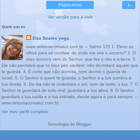
›
Página inicial
Ver versão para a web
Quem sou eu
Elza Soares yoga
www.sintoniacomaluz.com.br -- Salmo 121 1. Elevo os
olhos para os montes: de onde me virá o socorro? 2. O
meu socorro vem do Senhor, que fez o céu e a terra. 3.
Ele não permitirá que os teus pés vacilem; não dormitará aquele que
te guarda. 4. É certo que não dormita, nem dorme o guarda de
Israel. 5. O Senhor é quem te guarda; o Senhor é a tua sombra à
tua direita. 6. De dia não te molestará o sol, nem de noite, a lua. 7. O
Senhor te guardará de todo mal; guardará a tua alma. 8. O Senhor
guardará a tua saída e a tua entrada, desde agora e para sempre. --
www.sintoniacomaluz.com.br
Ver meu perfil completo
Tecnologia do
Blogger
.