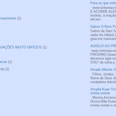
Para os que sofre
www.sintoniac
E ACORDE ALEGR
insônia, a oraçã
nsamentos
(1)
eficien...
Salmo O Bom Pas
Salmo de Davi S
nada me faltará 
guia-me mansame
AUXÍLIO AO PRÓ
UAÇÕES MUITO DIFÍCEIS
(1)
www.sintoniaco
PRÓXIMO Quando
devemos ligar-n
nicas
(1)
SOU” da outra p.
 da
(1)
Amado Mestre Je
Filhos, irmãos, 
Reino de Deus de
verdadeira felici
Amada Kuan Yin 
minha mente.
Mestra Ascens
Divina Mãe Kuwa
minha mente e em