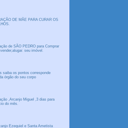
AÇÃO DE MÃE PARA CURAR OS
LHOS.
ação de SÃO PEDRO para Comprar
 vender,alugar. seu imóvel.
s saiba os pontos corresponde
da órgão do seu corpo
ação ,Arcanjo Miguel ,3 dias para
icio do mês.
canjo Ezequiel e Santa Ametista