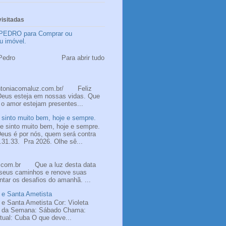
isitadas
PEDRO para Comprar ou
u imóvel.
 Pedro
ão Pedro Para abrir tudo
ntoniacomaluz.com.br/ Feliz
Deus esteja em nossas vidas. Que
 o amor estejam presentes...
sinto muito bem, hoje e sempre.
 sinto muito bem, hoje e sempre.
us é por nós, quem será contra
31.33. Pra 2026. Olhe sê...
z.com.br Que a luz desta data
 seus caminhos e renove suas
ntar os desafios do amanhã. ...
 e Santa Ametista
 e Santa Ametista Cor: Violeta
a da Semana: Sábado Chama:
itual: Cuba O que deve...