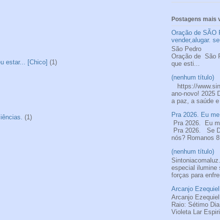
Postagens mais v
Oração de SÃO 
vender,alugar. se
São
Oração de S
 estar... [Chico]
(1)
que esti...
(nenhum título)
https://www.si
ano-novo! 2025 
a paz, a saúde e
Pra 2026. Eu me 
iências.
(1)
Pra 2026. Eu me
Pra 2026. Se De
nós? Romanos 8.
(nenhum título)
Sintoniacomalu
especial ilumine
forças para enfre
Arcanjo Ezequiel
Arcanjo Ezequiel
Raio: Sétimo Di
Violeta Lar Espir