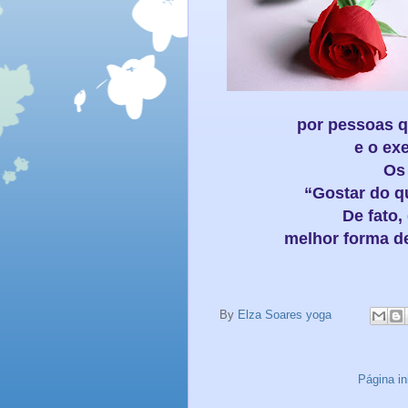
por pessoas q
e o ex
Os 
“Gostar do qu
De fato,
melhor forma de
By
Elza Soares yoga
Página ini