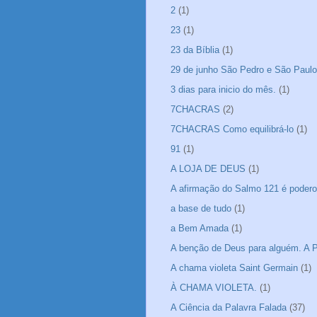
2
(1)
23
(1)
23 da Bíblia
(1)
29 de junho São Pedro e São Paulo
3 dias para inicio do mês.
(1)
7CHACRAS
(2)
7CHACRAS Como equilibrá-lo
(1)
91
(1)
A LOJA DE DEUS
(1)
A afirmação do Salmo 121 é podero
a base de tudo
(1)
a Bem Amada
(1)
A benção de Deus para alguém. A P
A chama violeta Saint Germain
(1)
À CHAMA VIOLETA.
(1)
A Ciência da Palavra Falada
(37)