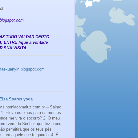
AZ
.blogspot.com
 PAZ TUDO VAI DAR CERTO.
, ENTRE fique a vontade
 SUA VISITA.
amaekuanyin.blogspot.com
Elza Soares yoga
.sintoniacomaluz.com.br -- Salmo
 1. Elevo os olhos para os montes:
onde me virá o socorro? 2. O meu
orro vem do Senhor, que fez o céu
 não permitirá que os teus pés
mitará aquele que te guarda. 4. É