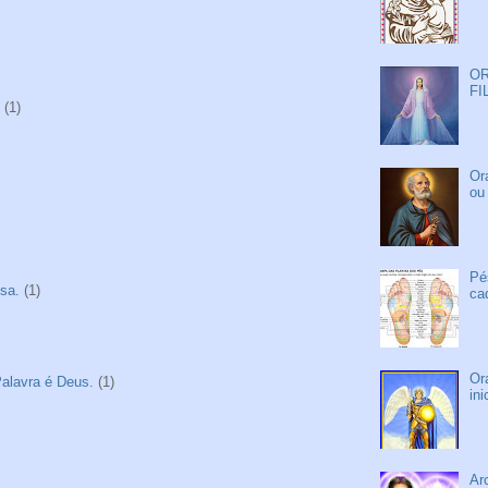
OR
FI
(1)
Or
ou
Pé
sa.
(1)
ca
Or
alavra é Deus.
(1)
in
Ar