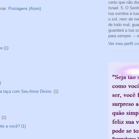
certo que não do
Israel. 5. O Sen
inar:
Postagens (Atom)
tua sombra à tua 
o sol, nem de noi
de todo mal; gua
guardará a tua s
para sempre. -- 
Ver meu perfil c
te
(1)
)
a taça com Seu Amor Divino.
(1)
"
(1)
nte a você?
(1)