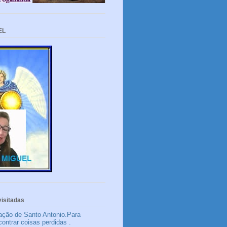
EL
isitadas
ação de Santo Antonio.Para
contrar coisas perdidas .