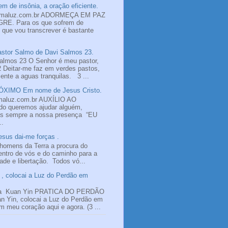
m de insônia, a oração eficiente.
omaluz.com.br ADORMEÇA EM PAZ
E. Para os que sofrem de
o que vou transcrever é bastante
tor Salmo de Davi Salmos 23.
almos 23 O Senhor é meu pastor,
2 Deitar-me faz em verdes pastos,
nte a aguas tranquilas. 3 ...
XIMO Em nome de Jesus Cristo.
maluz.com.br AUXÍLIO AO
 queremos ajudar alguém,
os sempre a nossa presença “EU
..
sus dai-me forças .
homens da Terra a procura do
ntro de vós e do caminho para a
dade e libertação. Todos vó...
, colocai a Luz do Perdão em
a Kuan Yin PRATICA DO PERDÃO
n Yin, colocai a Luz do Perdão em
 meu coração aqui e agora. (3 ...