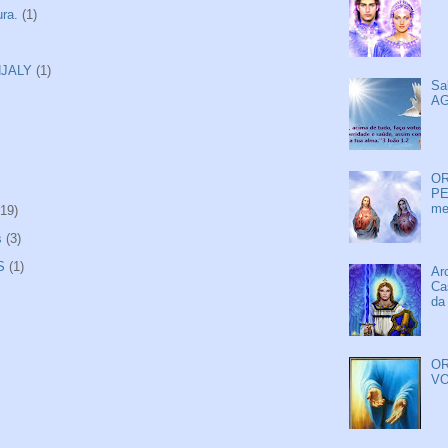
ra.
(1)
NJALY
(1)
Sa
AG
OR
PE
me
(19)
s
(3)
S
(1)
Ar
Ca
da
OR
VO