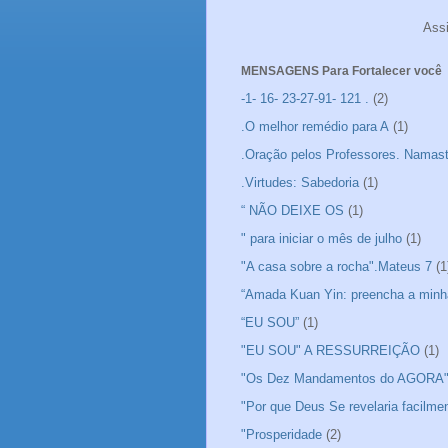
Ass
MENSAGENS Para Fortalecer você
-1- 16- 23-27-91- 121 .
(2)
.O melhor remédio para A
(1)
.Oração pelos Professores. Namas
.Virtudes: Sabedoria
(1)
“ NÃO DEIXE OS
(1)
" para iniciar o mês de julho
(1)
"A casa sobre a rocha".Mateus 7
(1
“Amada Kuan Yin: preencha a minh
“EU SOU”
(1)
"EU SOU" A RESSURREIÇÃO
(1)
"Os Dez Mandamentos do AGORA
"Por que Deus Se revelaria facilme
"Prosperidade
(2)