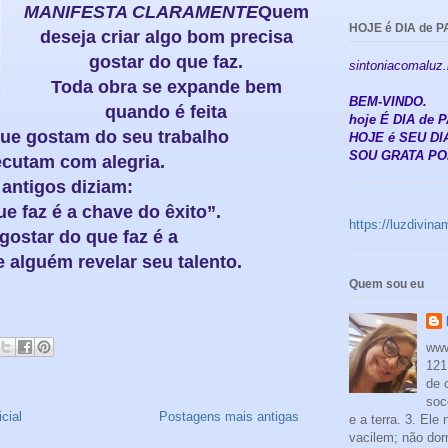
MANIFESTA CLARAMENTE
Quem
HOJE é DIA de P
deseja criar algo bom precisa
gostar do que faz.
sintoniacomaluz
Toda obra se expande bem
BEM-VINDO.
quando é feita
hoje É DIA de
ue gostam do seu trabalho
HOJE é SEU DIA
SOU GRATA POR
ecutam com alegria.
antigos diziam:
e faz é a chave do êxito”.
https://luzdivin
 gostar do que faz é a
 alguém revelar seu talento.
Quem sou eu
www
121
de 
soc
cial
Postagens mais antigas
e a terra. 3. Ele
vacilem; não dor