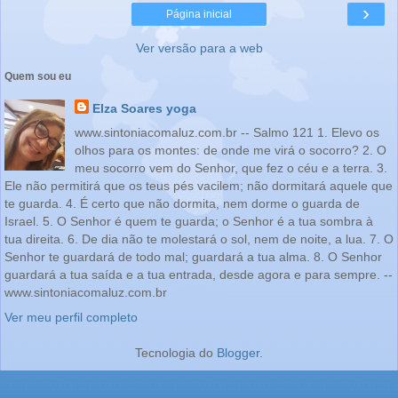
›
Página inicial
Ver versão para a web
Quem sou eu
Elza Soares yoga
www.sintoniacomaluz.com.br -- Salmo 121 1. Elevo os
olhos para os montes: de onde me virá o socorro? 2. O
meu socorro vem do Senhor, que fez o céu e a terra. 3.
Ele não permitirá que os teus pés vacilem; não dormitará aquele que
te guarda. 4. É certo que não dormita, nem dorme o guarda de
Israel. 5. O Senhor é quem te guarda; o Senhor é a tua sombra à
tua direita. 6. De dia não te molestará o sol, nem de noite, a lua. 7. O
Senhor te guardará de todo mal; guardará a tua alma. 8. O Senhor
guardará a tua saída e a tua entrada, desde agora e para sempre. --
www.sintoniacomaluz.com.br
Ver meu perfil completo
Tecnologia do
Blogger
.