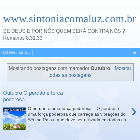
www.sintoniacomaluz.com.br
SE DEUS E POR NÓS QUEM SERÁ CONTRA NÓS ?
Romanos 8.31.33
▼
Mostrando postagens com marcador
Outubro
.
Mostrar
todas as postagens
Outubro O perdão é força
poderosa.
›
O perdão é uma força poderosa. O perdão é
uma força poderosa que carrega as vibrações do
Sétimo Raio e que deve ser utilizada em todas as
...