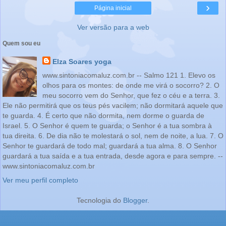
›
Página inicial
Ver versão para a web
Quem sou eu
Elza Soares yoga
www.sintoniacomaluz.com.br -- Salmo 121 1. Elevo os
olhos para os montes: de onde me virá o socorro? 2. O
meu socorro vem do Senhor, que fez o céu e a terra. 3.
Ele não permitirá que os teus pés vacilem; não dormitará aquele que
te guarda. 4. É certo que não dormita, nem dorme o guarda de
Israel. 5. O Senhor é quem te guarda; o Senhor é a tua sombra à
tua direita. 6. De dia não te molestará o sol, nem de noite, a lua. 7. O
Senhor te guardará de todo mal; guardará a tua alma. 8. O Senhor
guardará a tua saída e a tua entrada, desde agora e para sempre. --
www.sintoniacomaluz.com.br
Ver meu perfil completo
Tecnologia do
Blogger
.