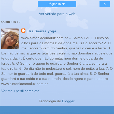
›
Página inicial
Ver versão para a web
Quem sou eu
Elza Soares yoga
www.sintoniacomaluz.com.br -- Salmo 121 1. Elevo os
olhos para os montes: de onde me virá o socorro? 2. O
meu socorro vem do Senhor, que fez o céu e a terra. 3.
Ele não permitirá que os teus pés vacilem; não dormitará aquele que
te guarda. 4. É certo que não dormita, nem dorme o guarda de
Israel. 5. O Senhor é quem te guarda; o Senhor é a tua sombra à
tua direita. 6. De dia não te molestará o sol, nem de noite, a lua. 7. O
Senhor te guardará de todo mal; guardará a tua alma. 8. O Senhor
guardará a tua saída e a tua entrada, desde agora e para sempre. --
www.sintoniacomaluz.com.br
Ver meu perfil completo
Tecnologia do
Blogger
.