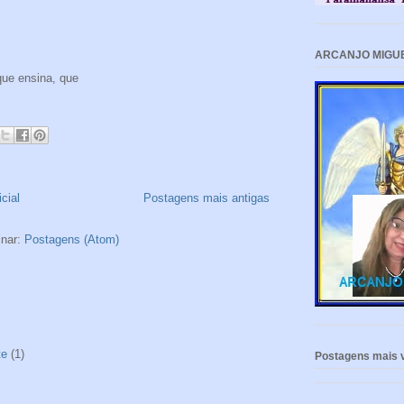
ARCANJO MIGU
que ensina, que
cial
Postagens mais antigas
inar:
Postagens (Atom)
te
(1)
Postagens mais v