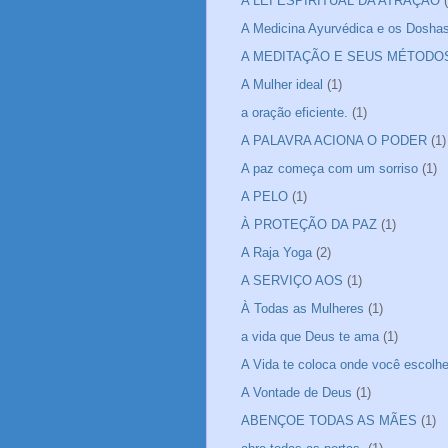
A LEI ESPIRITUAL DA ATRAÇÃO
A Medicina Ayurvédica e os Dosha
A MEDITAÇÃO E SEUS MÉTODO
A Mulher ideal
(1)
a oração eficiente.
(1)
A PALAVRA ACIONA O PODER
(1)
A paz começa com um sorriso
(1)
A PELO
(1)
À PROTEÇÃO DA PAZ
(1)
A Raja Yoga
(2)
A SERVIÇO AOS
(1)
À Todas as Mulheres
(1)
a vida que Deus te ama
(1)
A Vida te coloca onde você escolheu
A Vontade de Deus
(1)
ABENÇOE TODAS AS MÃES
(1)