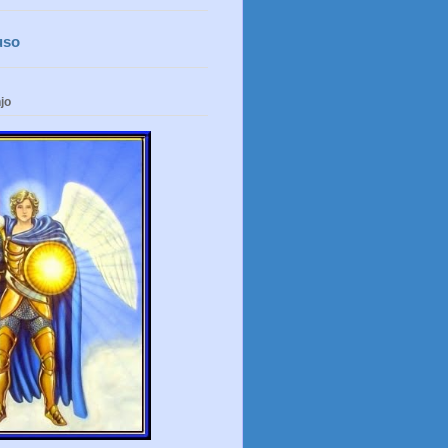
uso
jo