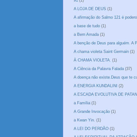
91
(1)
A LOJA DE DEUS
(1)
A afirmação do Salmo 121 é podero
a base de tudo
(1)
a Bem Amada
(1)
A benção de Deus para alguém. A P
A chama violeta Saint Germain
(1)
À CHAMA VIOLETA.
(1)
A Ciência da Palavra Falada
(37)
A doença não existe.Deus que te cu
A ENERGIA KUNDALINI
(2)
A ESCADA EVOLUTIVA DE PATA
a Família
(1)
A Grande Invocação
(1)
a Kwan Yin.
(1)
A LEI DO PERDÃO
(1)