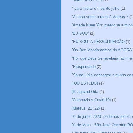
“ NÃO DEIXE OS
(1)
" para iniciar o mês de julho
(1)
"A casa sobre a rocha".Mateus 7
(1
“Amada Kuan Yin: preencha a minh
“EU SOU”
(1)
"EU SOU" A RESSURREIÇÃO
(1)
"Os Dez Mandamentos do AGORA
"Por que Deus Se revelaria facilme
"Prosperidade
(2)
"Santa Lídia"consagrar a minha ca
( OU ESTUDO)
(1)
(Bhagavad Gita
(1)
(Coronavirus Covid-19)
(1)
(Mateus. 21 :22)
(1)
01 de junho 2020. podemos refletir
01 de Maio - São José Operário 