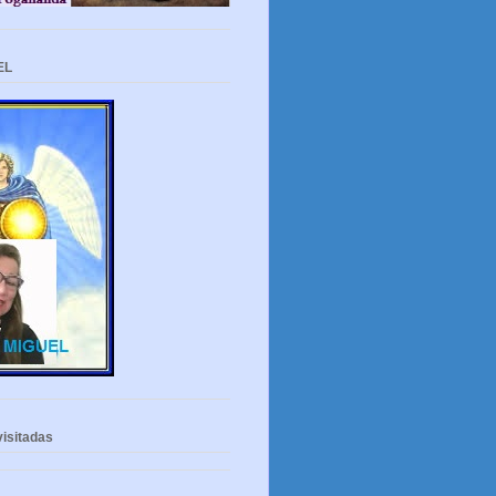
EL
isitadas