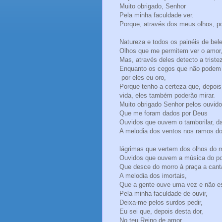
Muito obrigado, Senhor
Pela minha faculdade ver.
Porque, através dos meus olhos, p
Natureza e todos os painéis de bel
Olhos que me permitem ver o amor
Mas, através deles detecto a tristez
Enquanto os cegos que não podem 
por eles eu oro,
Porque tenho a certeza que, depois 
vida, eles também poderão mirar.
Muito obrigado Senhor pelos ouvid
Que me foram dados por Deus
Ouvidos que ouvem o tamborilar, da
A melodia dos ventos nos ramos do 
lágrimas que vertem dos olhos do m
Ouvidos que ouvem a música do p
Que desce do morro à praça a canta
A melodia dos imortais,
Que a gente ouve uma vez e não e
Pela minha faculdade de ouvir,
Deixa-me pelos surdos pedir,
Eu sei que, depois desta dor,
No teu Reino de amor