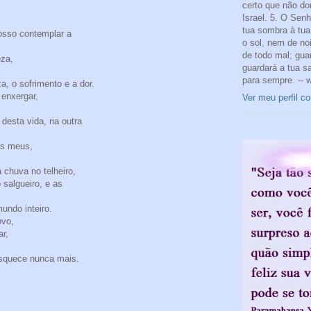
certo que não do
Israel. 5. O Sen
tua sombra à tua 
osso contemplar a
o sol, nem de noi
de todo mal; gua
eza,
guardará a tua s
,
para sempre. -- 
a, o sofrimento e a dor.
enxergar,
Ver meu perfil c
desta vida, na outra
os meus,
 chuva no telheiro,
salgueiro, e as
undo inteiro.
ovo,
r,
squece nunca mais.