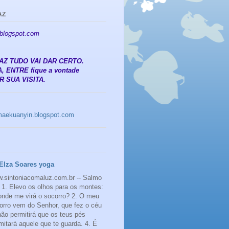
AZ
.blogspot.com
 PAZ TUDO VAI DAR CERTO.
, ENTRE fique a vontade
 SUA VISITA.
amaekuanyin.blogspot.com
Elza Soares yoga
.sintoniacomaluz.com.br -- Salmo
 1. Elevo os olhos para os montes:
onde me virá o socorro? 2. O meu
orro vem do Senhor, que fez o céu
 não permitirá que os teus pés
mitará aquele que te guarda. 4. É