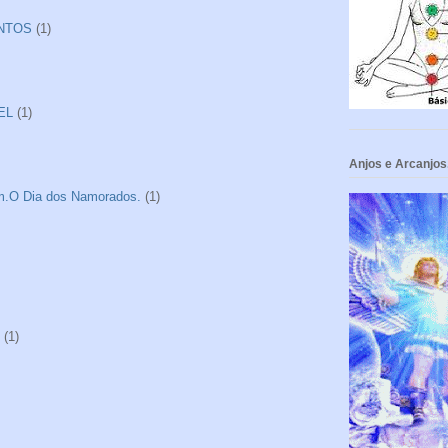
ANTOS
(1)
EL
(1)
Anjos e Arcanjos
tim.O Dia dos Namorados.
(1)
(1)