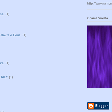
http://www.sinto
sa.
(1)
Chama Violeta
alavra é Deus.
(1)
ra.
(1)
NJALY
(1)