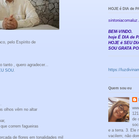
HOJE é DIA de P
sintoniacomaluz
BEM-VINDO.
hoje É DIA de
co, pelo Espírito de
HOJE é SEU DIA
SOU GRATA POR
o tanto , quero agradecer...
https://luzdivin
EU SOU
.
Quem sou eu
.
www
s olhos vêm no altar
121
de 
ar,
soc
que correm fagueiras
e a terra. 3. Ele
vacilem; não dor
ercada de flores em tonalidades mil