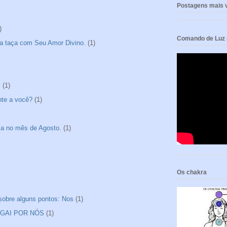
Postagens mais v
)
Comando de Luz p
a taça com Seu Amor Divino.
(1)
"
(1)
nte a você?
(1)
sa no mês de Agosto.
(1)
Os chakra
 sobre alguns pontos: Nos
(1)
ROGAI POR NÓS
(1)