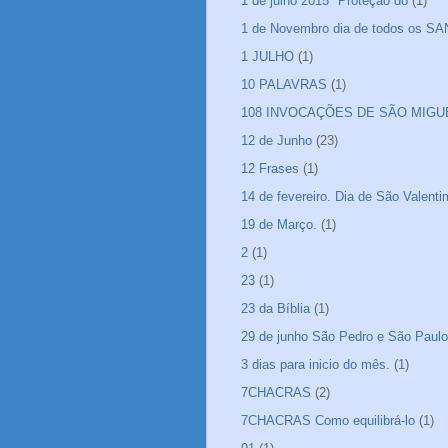
1 de julho 2015" Proteção do
(1)
1 de Novembro dia de todos os S
1 JULHO
(1)
10 PALAVRAS
(1)
108 INVOCAÇÕES DE SÃO MIGU
12 de Junho
(23)
12 Frases
(1)
14 de fevereiro. Dia de São Valen
19 de Março.
(1)
2
(1)
23
(1)
23 da Bíblia
(1)
29 de junho São Pedro e São Paulo
3 dias para inicio do mês.
(1)
7CHACRAS
(2)
7CHACRAS Como equilibrá-lo
(1)