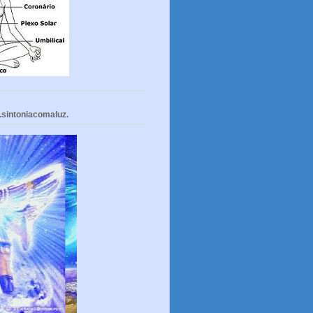
.sintoniacomaluz.