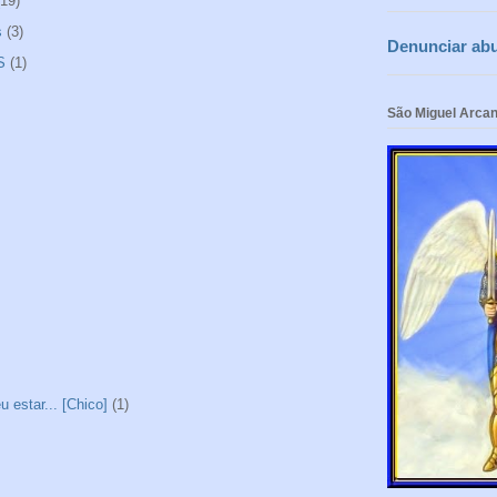
(19)
s
(3)
Denunciar ab
S
(1)
São Miguel Arcan
 estar... [Chico]
(1)