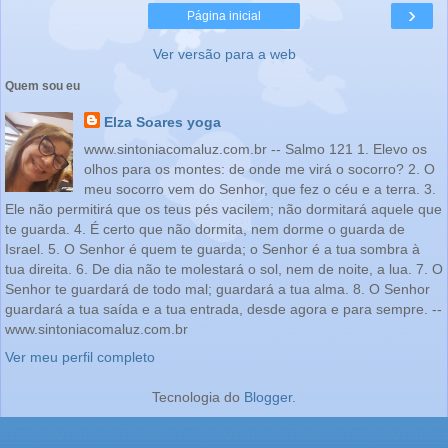
›
Página inicial
Ver versão para a web
Quem sou eu
Elza Soares yoga
www.sintoniacomaluz.com.br -- Salmo 121 1. Elevo os
olhos para os montes: de onde me virá o socorro? 2. O
meu socorro vem do Senhor, que fez o céu e a terra. 3.
Ele não permitirá que os teus pés vacilem; não dormitará aquele que
te guarda. 4. É certo que não dormita, nem dorme o guarda de
Israel. 5. O Senhor é quem te guarda; o Senhor é a tua sombra à
tua direita. 6. De dia não te molestará o sol, nem de noite, a lua. 7. O
Senhor te guardará de todo mal; guardará a tua alma. 8. O Senhor
guardará a tua saída e a tua entrada, desde agora e para sempre. --
www.sintoniacomaluz.com.br
Ver meu perfil completo
Tecnologia do
Blogger
.