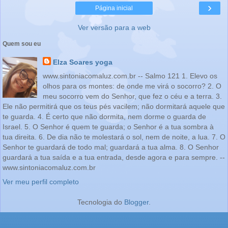
›
Página inicial
Ver versão para a web
Quem sou eu
Elza Soares yoga
www.sintoniacomaluz.com.br -- Salmo 121 1. Elevo os
olhos para os montes: de onde me virá o socorro? 2. O
meu socorro vem do Senhor, que fez o céu e a terra. 3.
Ele não permitirá que os teus pés vacilem; não dormitará aquele que
te guarda. 4. É certo que não dormita, nem dorme o guarda de
Israel. 5. O Senhor é quem te guarda; o Senhor é a tua sombra à
tua direita. 6. De dia não te molestará o sol, nem de noite, a lua. 7. O
Senhor te guardará de todo mal; guardará a tua alma. 8. O Senhor
guardará a tua saída e a tua entrada, desde agora e para sempre. --
www.sintoniacomaluz.com.br
Ver meu perfil completo
Tecnologia do
Blogger
.