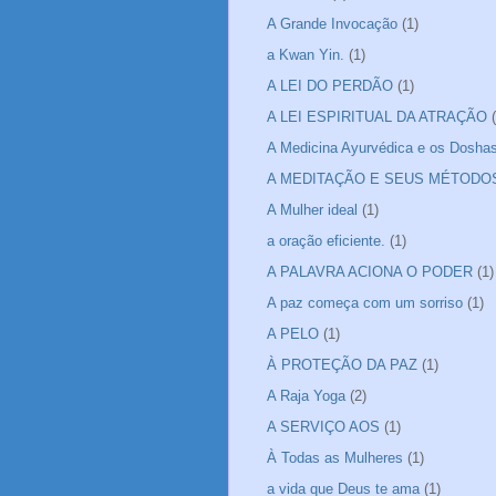
A Grande Invocação
(1)
a Kwan Yin.
(1)
A LEI DO PERDÃO
(1)
A LEI ESPIRITUAL DA ATRAÇÃO
A Medicina Ayurvédica e os Dosha
A MEDITAÇÃO E SEUS MÉTODO
A Mulher ideal
(1)
a oração eficiente.
(1)
A PALAVRA ACIONA O PODER
(1)
A paz começa com um sorriso
(1)
A PELO
(1)
À PROTEÇÃO DA PAZ
(1)
A Raja Yoga
(2)
A SERVIÇO AOS
(1)
À Todas as Mulheres
(1)
a vida que Deus te ama
(1)