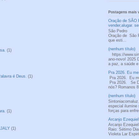
Postagens mais v
Oração de SÃO 
vender,alugar. se
São
Oração de S
que esti...
(nenhum título)
sa.
(1)
https://www.si
ano-novo! 2025 
a paz, a saúde e
Pra 2026. Eu me 
alavra é Deus.
(1)
Pra 2026. Eu me
Pra 2026. Se De
nós? Romanos 8.
(nenhum título)
Sintoniacomalu
especial ilumine
forças para enfre
ra.
(1)
Arcanjo Ezequiel
Arcanjo Ezequiel
NJALY
(1)
Raio: Sétimo Di
Violeta Lar Espir