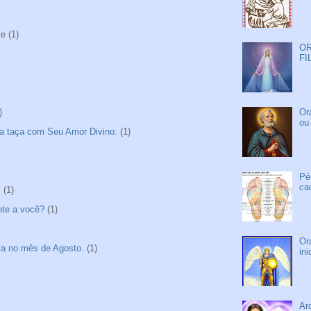
te
(1)
OR
FI
Or
)
ou
a taça com Seu Amor Divino.
(1)
Pé
ca
"
(1)
nte a você?
(1)
Or
sa no mês de Agosto.
(1)
in
Ar