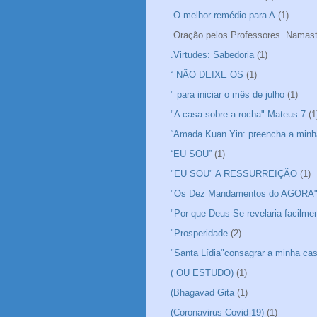
.O melhor remédio para A
(1)
.Oração pelos Professores. Namas
.Virtudes: Sabedoria
(1)
“ NÃO DEIXE OS
(1)
" para iniciar o mês de julho
(1)
"A casa sobre a rocha".Mateus 7
(1
“Amada Kuan Yin: preencha a minh
“EU SOU”
(1)
"EU SOU" A RESSURREIÇÃO
(1)
"Os Dez Mandamentos do AGORA
"Por que Deus Se revelaria facilme
"Prosperidade
(2)
"Santa Lídia"consagrar a minha ca
( OU ESTUDO)
(1)
(Bhagavad Gita
(1)
(Coronavirus Covid-19)
(1)