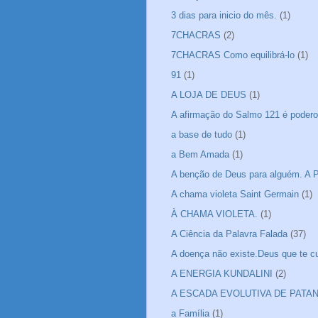
3 dias para inicio do mês.
(1)
7CHACRAS
(2)
7CHACRAS Como equilibrá-lo
(1)
91
(1)
A LOJA DE DEUS
(1)
A afirmação do Salmo 121 é podero
a base de tudo
(1)
a Bem Amada
(1)
A benção de Deus para alguém. A P
A chama violeta Saint Germain
(1)
À CHAMA VIOLETA.
(1)
A Ciência da Palavra Falada
(37)
A doença não existe.Deus que te cu
A ENERGIA KUNDALINI
(2)
A ESCADA EVOLUTIVA DE PATA
a Família
(1)