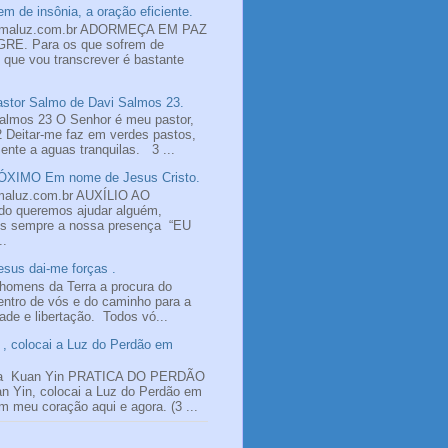
m de insônia, a oração eficiente.
omaluz.com.br ADORMEÇA EM PAZ
E. Para os que sofrem de
o que vou transcrever é bastante
tor Salmo de Davi Salmos 23.
almos 23 O Senhor é meu pastor,
2 Deitar-me faz em verdes pastos,
nte a aguas tranquilas. 3 ...
XIMO Em nome de Jesus Cristo.
maluz.com.br AUXÍLIO AO
 queremos ajudar alguém,
os sempre a nossa presença “EU
..
sus dai-me forças .
homens da Terra a procura do
ntro de vós e do caminho para a
dade e libertação. Todos vó...
, colocai a Luz do Perdão em
a Kuan Yin PRATICA DO PERDÃO
n Yin, colocai a Luz do Perdão em
 meu coração aqui e agora. (3 ...