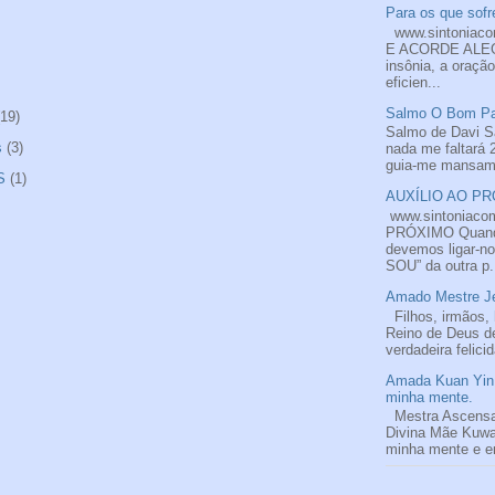
Para os que sofre
www.sintoniac
E ACORDE ALEGR
insônia, a oraçã
eficien...
Salmo O Bom Pas
(19)
Salmo de Davi S
s
(3)
nada me faltará 
guia-me mansame
S
(1)
AUXÍLIO AO PRÓ
www.sintoniaco
PRÓXIMO Quando
devemos ligar-n
SOU” da outra p.
Amado Mestre Je
Filhos, irmãos, 
Reino de Deus de
verdadeira felici
Amada Kuan Yin 
minha mente.
Mestra Ascens
Divina Mãe Kuwa
minha mente e em