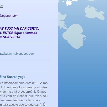
AZ
.blogspot.com
 PAZ TUDO VAI DAR CERTO.
, ENTRE fique a vontade
 SUA VISITA.
amaekuanyin.blogspot.com
Elza Soares yoga
.sintoniacomaluz.com.br -- Salmo
 1. Elevo os olhos para os montes:
onde me virá o socorro? 2. O meu
orro vem do Senhor, que fez o céu
 não permitirá que os teus pés
mitará aquele que te guarda. 4. É