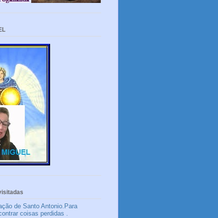
EL
isitadas
ação de Santo Antonio.Para
contrar coisas perdidas .