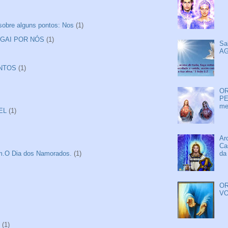
 sobre alguns pontos: Nos
(1)
ROGAI POR NÓS
(1)
Sa
AG
ANTOS
(1)
OR
PE
me
EL
(1)
Ar
Ca
da
tim.O Dia dos Namorados.
(1)
OR
VO
(1)