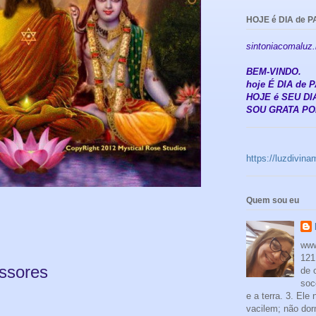
HOJE é DIA de P
sintoniacomaluz
BEM-VINDO.
hoje É DIA de
HOJE é SEU DIA
SOU GRATA POR
https://luzdivin
Quem sou eu
www
121
ssores
de 
soc
e a terra. 3. Ele
vacilem; não dor