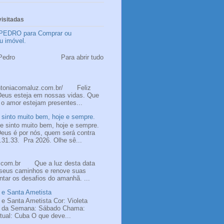
isitadas
PEDRO para Comprar ou
u imóvel.
 Pedro
ão Pedro Para abrir tudo
ntoniacomaluz.com.br/ Feliz
Deus esteja em nossas vidas. Que
 o amor estejam presentes...
sinto muito bem, hoje e sempre.
 sinto muito bem, hoje e sempre.
us é por nós, quem será contra
31.33. Pra 2026. Olhe sê...
z.com.br Que a luz desta data
 seus caminhos e renove suas
ntar os desafios do amanhã. ...
 e Santa Ametista
 e Santa Ametista Cor: Violeta
a da Semana: Sábado Chama:
itual: Cuba O que deve...