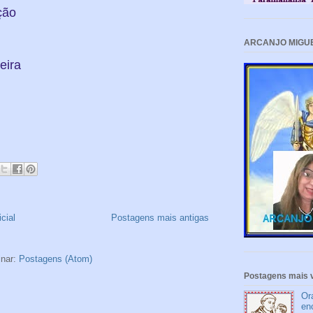
ção
ARCANJO MIGU
eira
cial
Postagens mais antigas
inar:
Postagens (Atom)
Postagens mais v
Or
en