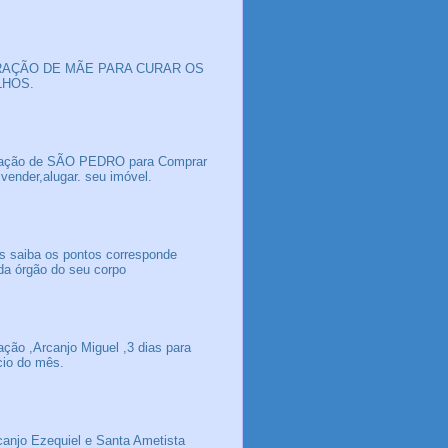
AÇÃO DE MÃE PARA CURAR OS
LHOS.
ação de SÃO PEDRO para Comprar
 vender,alugar. seu imóvel.
s saiba os pontos corresponde
da órgão do seu corpo
ação ,Arcanjo Miguel ,3 dias para
icio do mês.
canjo Ezequiel e Santa Ametista