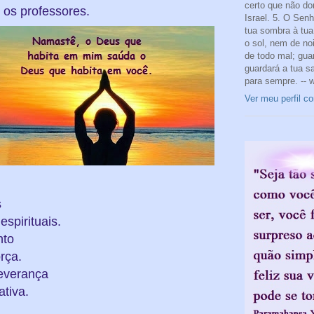
certo que não do
 os professores.
Israel. 5. O Sen
tua sombra à tua 
o sol, nem de noi
de todo mal; gua
guardará a tua s
para sempre. -- 
Ver meu perfil c
s
spirituais.
nto
rça.
severança
tiva.