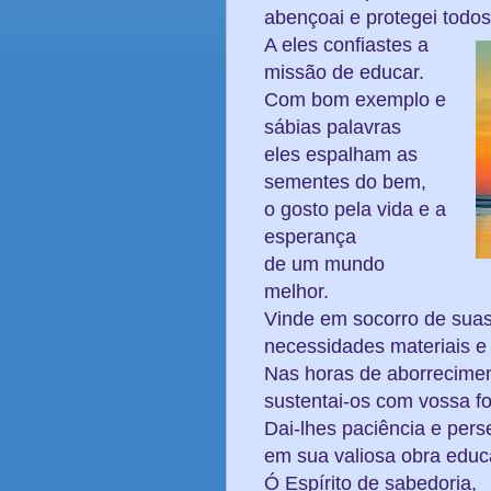
abençoai e protegei todos
A eles confiastes a
missão de educar.
Com bom exemplo e
sábias palavras
eles espalham as
sementes do bem,
o gosto pela vida e a
esperança
de um mundo
melhor.
Vinde em socorro de sua
necessidades materiais e e
Nas horas de aborrecime
sustentai-os com vossa fo
Dai-lhes paciência e per
em sua valiosa obra educa
Ó Espírito de sabedoria,