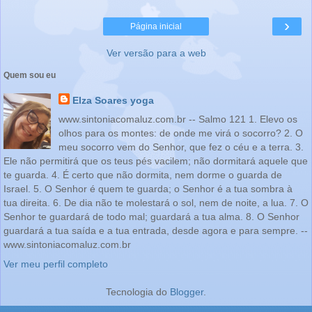
›
Página inicial
Ver versão para a web
Quem sou eu
Elza Soares yoga
www.sintoniacomaluz.com.br -- Salmo 121 1. Elevo os
olhos para os montes: de onde me virá o socorro? 2. O
meu socorro vem do Senhor, que fez o céu e a terra. 3.
Ele não permitirá que os teus pés vacilem; não dormitará aquele que
te guarda. 4. É certo que não dormita, nem dorme o guarda de
Israel. 5. O Senhor é quem te guarda; o Senhor é a tua sombra à
tua direita. 6. De dia não te molestará o sol, nem de noite, a lua. 7. O
Senhor te guardará de todo mal; guardará a tua alma. 8. O Senhor
guardará a tua saída e a tua entrada, desde agora e para sempre. --
www.sintoniacomaluz.com.br
Ver meu perfil completo
Tecnologia do
Blogger
.