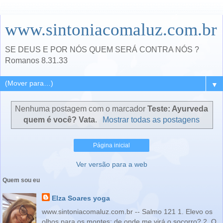
www.sintoniacomaluz.com.br
SE DEUS E POR NÓS QUEM SERÁ CONTRA NÓS ?
Romanos 8.31.33
▼
Nenhuma postagem com o marcador
Teste: Ayurveda
quem é você? Vata
.
Mostrar todas as postagens
Página inicial
Ver versão para a web
Quem sou eu
Elza Soares yoga
www.sintoniacomaluz.com.br -- Salmo 121 1. Elevo os
olhos para os montes: de onde me virá o socorro? 2. O