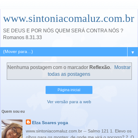
www.sintoniacomaluz.com.br
SE DEUS E POR NÓS QUEM SERÁ CONTRA NÓS ?
Romanos 8.31.33
▼
Nenhuma postagem com o marcador
Reflexão
.
Mostrar
todas as postagens
Página inicial
Ver versão para a web
Quem sou eu
Elza Soares yoga
www.sintoniacomaluz.com.br -- Salmo 121 1. Elevo os
olhos para os montes: de onde me virá o socorro? 2. O