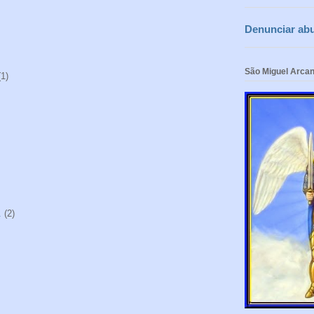
Denunciar ab
São Miguel Arcan
(1)
.
(2)