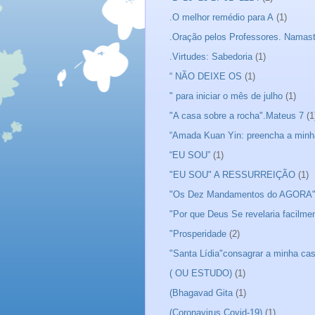
.O melhor remédio para A
(1)
.Oração pelos Professores. Namas
.Virtudes: Sabedoria
(1)
“ NÃO DEIXE OS
(1)
" para iniciar o mês de julho
(1)
"A casa sobre a rocha".Mateus 7
(1
“Amada Kuan Yin: preencha a minh
“EU SOU”
(1)
"EU SOU" A RESSURREIÇÃO
(1)
"Os Dez Mandamentos do AGORA
"Por que Deus Se revelaria facilme
"Prosperidade
(2)
"Santa Lídia"consagrar a minha ca
( OU ESTUDO)
(1)
(Bhagavad Gita
(1)
(Coronavirus Covid-19)
(1)