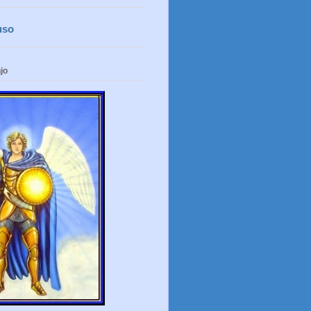
uso
jo