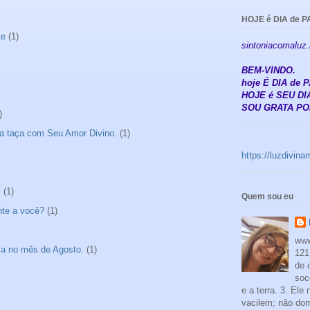
HOJE é DIA de P
te
(1)
sintoniacomaluz
BEM-VINDO.
hoje É DIA de
HOJE é SEU DIA
SOU GRATA POR
)
a taça com Seu Amor Divino.
(1)
https://luzdivin
"
(1)
Quem sou eu
nte a você?
(1)
www
sa no mês de Agosto.
(1)
121
de 
soc
e a terra. 3. Ele
vacilem; não dor