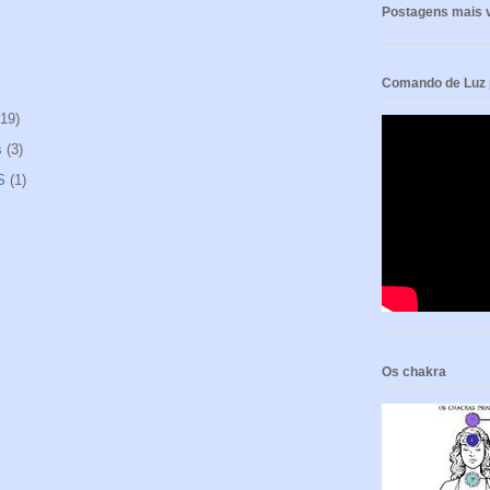
Postagens mais v
Comando de Luz p
(19)
s
(3)
S
(1)
Os chakra