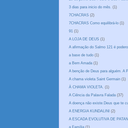
3 dias para inicio do mês.
(1)
7CHACRAS
(2)
7CHACRAS Como equilibrá-lo
(1)
91
(1)
A LOJA DE DEUS
(1)
A afirmação do Salmo 121 é podero
a base de tudo
(1)
a Bem Amada
(1)
A benção de Deus para alguém. A P
A chama violeta Saint Germain
(1)
À CHAMA VIOLETA.
(1)
A Ciência da Palavra Falada
(37)
A doença não existe.Deus que te cu
A ENERGIA KUNDALINI
(2)
A ESCADA EVOLUTIVA DE PATA
a Família
(1)