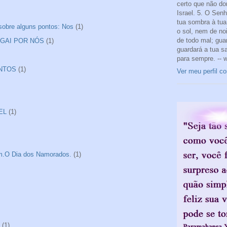
certo que não do
Israel. 5. O Sen
tua sombra à tua 
 sobre alguns pontos: Nos
(1)
o sol, nem de noi
de todo mal; gua
ROGAI POR NÓS
(1)
guardará a tua s
para sempre. -- 
ANTOS
(1)
Ver meu perfil c
EL
(1)
tim.O Dia dos Namorados.
(1)
(1)