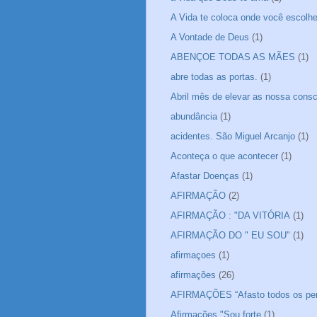
A Vida te coloca onde você escolheu
A Vontade de Deus
(1)
ABENÇOE TODAS AS MÃES
(1)
abre todas as portas.
(1)
Abril mês de elevar as nossa consc
abundância
(1)
acidentes. São Miguel Arcanjo
(1)
Aconteça o que acontecer
(1)
Afastar Doenças
(1)
AFIRMAÇÃO
(2)
AFIRMAÇÃO : "DA VITÓRIA
(1)
AFIRMAÇÃO DO " EU SOU"
(1)
afirmaçoes
(1)
afirmações
(26)
AFIRMAÇÕES “Afasto todos os pe
Afirmações "Sou forte
(1)