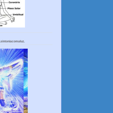
.sintoniacomaluz.