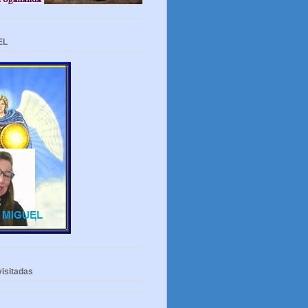
EL
isitadas