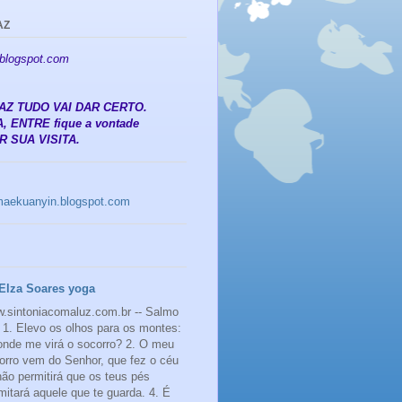
AZ
.blogspot.com
 PAZ TUDO VAI DAR CERTO.
, ENTRE fique a vontade
 SUA VISITA.
amaekuanyin.blogspot.com
Elza Soares yoga
.sintoniacomaluz.com.br -- Salmo
 1. Elevo os olhos para os montes:
onde me virá o socorro? 2. O meu
orro vem do Senhor, que fez o céu
 não permitirá que os teus pés
mitará aquele que te guarda. 4. É