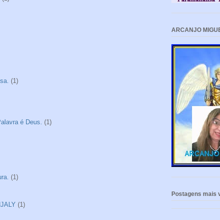
ARCANJO MIGU
sa.
(1)
alavra é Deus.
(1)
ra.
(1)
Postagens mais v
NJALY
(1)