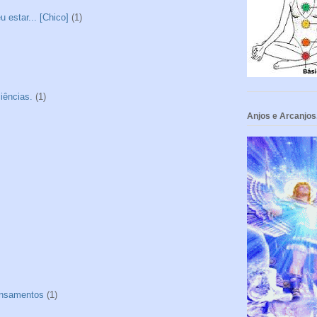
 estar... [Chico]
(1)
iências.
(1)
Anjos e Arcanjos
nsamentos
(1)