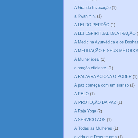
A Grande Invocação
(1)
a Kwan Yin.
(1)
A LEI DO PERDÃO
(1)
A LEI ESPIRITUAL DA ATRAÇÃO
A Medicina Ayurvédica e os Dosha
A MEDITAÇÃO E SEUS MÉTODO
A Mulher ideal
(1)
a oração eficiente.
(1)
A PALAVRA ACIONA O PODER
(1)
A paz começa com um sorriso
(1)
A PELO
(1)
À PROTEÇÃO DA PAZ
(1)
A Raja Yoga
(2)
A SERVIÇO AOS
(1)
À Todas as Mulheres
(1)
a vida que Deus te ama
(1)