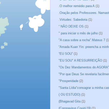
.O melhor remédio para A
(1)
.Oração pelos Professores. Namas
.Virtudes: Sabedoria
(1)
“ NÃO DEIXE OS
(1)
" para iniciar o mês de julho
(1)
"A casa sobre a rocha".Mateus 7
(1
“Amada Kuan Yin: preencha a minh
“EU SOU”
(1)
"EU SOU" A RESSURREIÇÃO
(1)
"Os Dez Mandamentos do AGORA
"Por que Deus Se revelaria facilme
"Prosperidade
(2)
"Santa Lídia"consagrar a minha ca
( OU ESTUDO)
(1)
(Bhagavad Gita
(1)
(Coronavirus Covid-19)
(1)