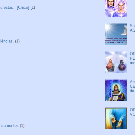
 estar... [Chico]
(1)
Sa
AG
iências.
(1)
OR
PE
me
Ar
Ca
da
OR
VO
nsamentos
(1)