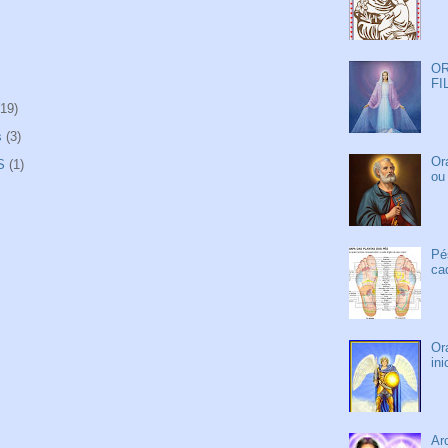
OR
FI
(19)
s
(3)
Or
S
(1)
ou
Pé
ca
Or
in
Ar