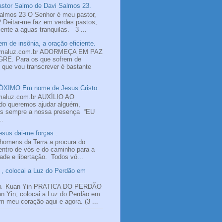
tor Salmo de Davi Salmos 23.
almos 23 O Senhor é meu pastor,
2 Deitar-me faz em verdes pastos,
nte a aguas tranquilas. 3 ...
m de insônia, a oração eficiente.
omaluz.com.br ADORMEÇA EM PAZ
E. Para os que sofrem de
o que vou transcrever é bastante
XIMO Em nome de Jesus Cristo.
maluz.com.br AUXÍLIO AO
 queremos ajudar alguém,
os sempre a nossa presença “EU
..
sus dai-me forças .
homens da Terra a procura do
ntro de vós e do caminho para a
dade e libertação. Todos vó...
, colocai a Luz do Perdão em
a Kuan Yin PRATICA DO PERDÃO
n Yin, colocai a Luz do Perdão em
 meu coração aqui e agora. (3 ...