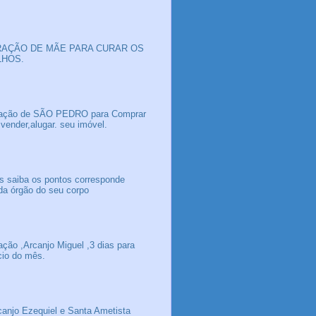
AÇÃO DE MÃE PARA CURAR OS
LHOS.
ação de SÃO PEDRO para Comprar
 vender,alugar. seu imóvel.
s saiba os pontos corresponde
da órgão do seu corpo
ação ,Arcanjo Miguel ,3 dias para
icio do mês.
canjo Ezequiel e Santa Ametista