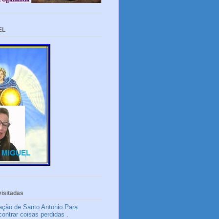
EL
isitadas
ação de Santo Antonio.Para
contrar coisas perdidas .