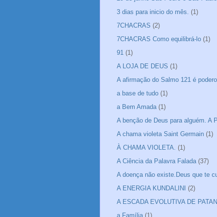
3 dias para inicio do mês.
(1)
7CHACRAS
(2)
7CHACRAS Como equilibrá-lo
(1)
91
(1)
A LOJA DE DEUS
(1)
A afirmação do Salmo 121 é podero
a base de tudo
(1)
a Bem Amada
(1)
A benção de Deus para alguém. A P
A chama violeta Saint Germain
(1)
À CHAMA VIOLETA.
(1)
A Ciência da Palavra Falada
(37)
A doença não existe.Deus que te cu
A ENERGIA KUNDALINI
(2)
A ESCADA EVOLUTIVA DE PATA
a Família
(1)