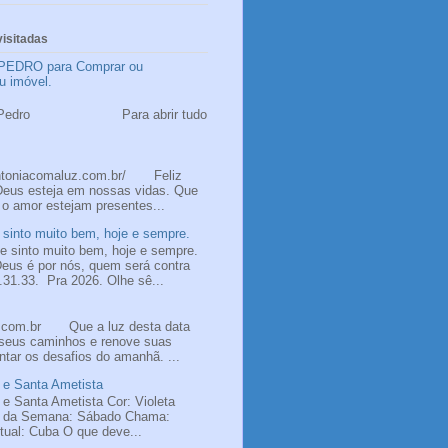
isitadas
PEDRO para Comprar ou
u imóvel.
 Pedro
ão Pedro Para abrir tudo
ntoniacomaluz.com.br/ Feliz
Deus esteja em nossas vidas. Que
 o amor estejam presentes...
sinto muito bem, hoje e sempre.
 sinto muito bem, hoje e sempre.
us é por nós, quem será contra
31.33. Pra 2026. Olhe sê...
z.com.br Que a luz desta data
 seus caminhos e renove suas
ntar os desafios do amanhã. ...
 e Santa Ametista
 e Santa Ametista Cor: Violeta
a da Semana: Sábado Chama:
itual: Cuba O que deve...