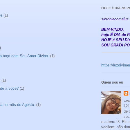
HOJE é DIA de P
te
(1)
sintoniacomaluz
BEM-VINDO.
hoje É DIA de
HOJE é SEU DIA
SOU GRATA POR
)
a taça com Seu Amor Divino.
(1)
https://luzdivin
"
(1)
Quem sou eu
nte a você?
(1)
www
sa no mês de Agosto.
(1)
121
de 
soc
e a terra. 3. Ele
vacilem; não dor