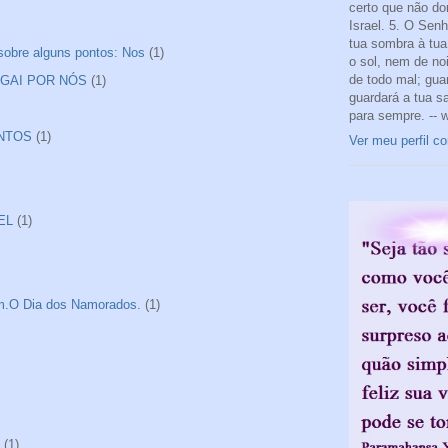
certo que não do
Israel. 5. O Sen
tua sombra à tua 
 sobre alguns pontos: Nos
(1)
o sol, nem de noi
de todo mal; gua
ROGAI POR NÓS
(1)
guardará a tua s
para sempre. -- 
ANTOS
(1)
Ver meu perfil c
EL
(1)
tim.O Dia dos Namorados.
(1)
(1)