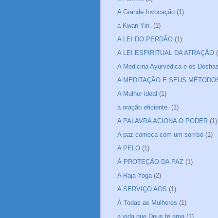
A Grande Invocação
(1)
a Kwan Yin.
(1)
A LEI DO PERDÃO
(1)
A LEI ESPIRITUAL DA ATRAÇÃO
A Medicina Ayurvédica e os Dosha
A MEDITAÇÃO E SEUS MÉTODO
A Mulher ideal
(1)
a oração eficiente.
(1)
A PALAVRA ACIONA O PODER
(1)
A paz começa com um sorriso
(1)
A PELO
(1)
À PROTEÇÃO DA PAZ
(1)
A Raja Yoga
(2)
A SERVIÇO AOS
(1)
À Todas as Mulheres
(1)
a vida que Deus te ama
(1)