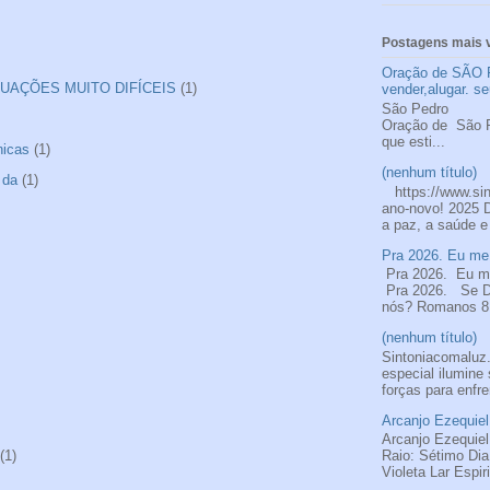
Postagens mais v
Oração de SÃO 
UAÇÕES MUITO DIFÍCEIS
(1)
vender,alugar. se
São
Oração de S
que esti...
nicas
(1)
(nenhum título)
 da
(1)
https://www.si
ano-novo! 2025 
a paz, a saúde e
Pra 2026. Eu me 
Pra 2026. Eu me
Pra 2026. Se De
nós? Romanos 8.
(nenhum título)
Sintoniacomalu
especial ilumine
forças para enfre
Arcanjo Ezequiel
Arcanjo Ezequiel
(1)
Raio: Sétimo Di
Violeta Lar Espir