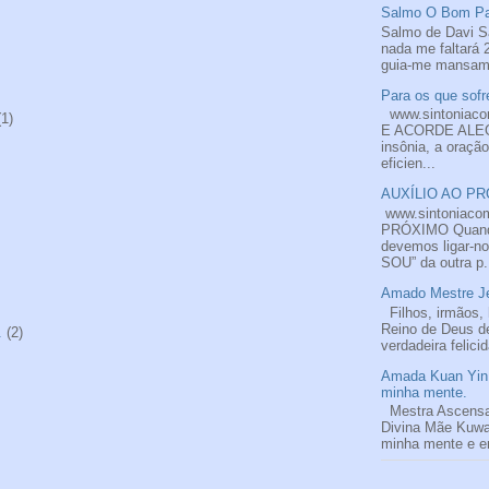
Salmo O Bom Pas
Salmo de Davi S
nada me faltará 
guia-me mansame
Para os que sofre
www.sintoniac
(1)
E ACORDE ALEGR
insônia, a oraçã
eficien...
AUXÍLIO AO PRÓ
www.sintoniaco
PRÓXIMO Quando
devemos ligar-n
SOU” da outra p.
Amado Mestre Je
Filhos, irmãos, 
Reino de Deus de
.
(2)
verdadeira felici
Amada Kuan Yin 
minha mente.
Mestra Ascens
Divina Mãe Kuwa
minha mente e em