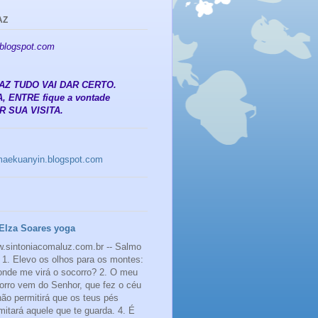
AZ
.blogspot.com
 PAZ TUDO VAI DAR CERTO.
, ENTRE fique a vontade
 SUA VISITA.
amaekuanyin.blogspot.com
Elza Soares yoga
.sintoniacomaluz.com.br -- Salmo
 1. Elevo os olhos para os montes:
onde me virá o socorro? 2. O meu
orro vem do Senhor, que fez o céu
 não permitirá que os teus pés
mitará aquele que te guarda. 4. É