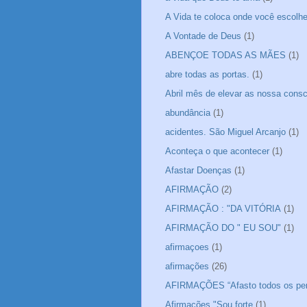
A Vida te coloca onde você escolheu
A Vontade de Deus
(1)
ABENÇOE TODAS AS MÃES
(1)
abre todas as portas.
(1)
Abril mês de elevar as nossa consc
abundância
(1)
acidentes. São Miguel Arcanjo
(1)
Aconteça o que acontecer
(1)
Afastar Doenças
(1)
AFIRMAÇÃO
(2)
AFIRMAÇÃO : "DA VITÓRIA
(1)
AFIRMAÇÃO DO " EU SOU"
(1)
afirmaçoes
(1)
afirmações
(26)
AFIRMAÇÕES “Afasto todos os pe
Afirmações "Sou forte
(1)