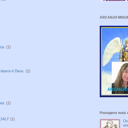
ARCANJO MIGU
sa.
(1)
alavra é Deus.
(1)
ra.
(1)
Postagens mais v
NJALY
(1)
Or
en