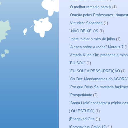
.O melhor remédio para A
(1)
.Oração pelos Professores. Namas
.Virtudes: Sabedoria
(1)
“ NÃO DEIXE OS
(1)
" para iniciar o mês de julho
(1)
"A casa sobre a rocha".Mateus 7
(1
“Amada Kuan Yin: preencha a minh
“EU SOU”
(1)
"EU SOU" A RESSURREIÇÃO
(1)
"Os Dez Mandamentos do AGORA
"Por que Deus Se revelaria facilme
"Prosperidade
(2)
"Santa Lídia"consagrar a minha ca
( OU ESTUDO)
(1)
(Bhagavad Gita
(1)
(Coronavirus Covid-19)
(1)