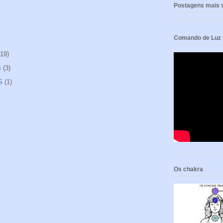
Postagens mais v
Comando de Luz p
(19)
s
(3)
S
(1)
Os chakra