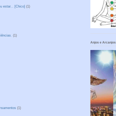
 estar... [Chico]
(1)
iências.
(1)
Anjos e Arcanjos
nsamentos
(1)