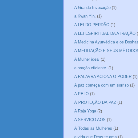
A Grande Invocação
(1)
a Kwan Yin.
(1)
A LEI DO PERDÃO
(1)
A LEI ESPIRITUAL DA ATRAÇÃO
A Medicina Ayurvédica e os Dosha
A MEDITAÇÃO E SEUS MÉTODO
A Mulher ideal
(1)
a oração eficiente.
(1)
A PALAVRA ACIONA O PODER
(1)
A paz começa com um sorriso
(1)
A PELO
(1)
À PROTEÇÃO DA PAZ
(1)
A Raja Yoga
(2)
A SERVIÇO AOS
(1)
À Todas as Mulheres
(1)
a vida que Deus te ama
(1)