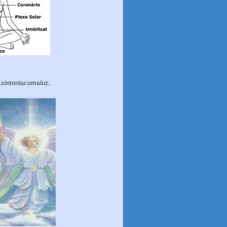
.sintoniacomaluz.