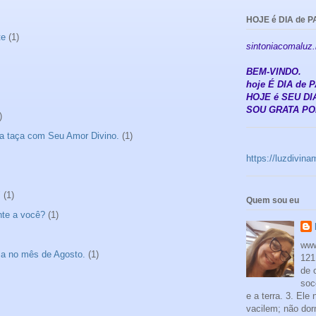
HOJE é DIA de P
te
(1)
sintoniacomaluz
BEM-VINDO.
hoje É DIA de
HOJE é SEU DIA
SOU GRATA POR
)
a taça com Seu Amor Divino.
(1)
https://luzdivin
"
(1)
Quem sou eu
nte a você?
(1)
www
sa no mês de Agosto.
(1)
121
de 
soc
e a terra. 3. Ele
vacilem; não dor