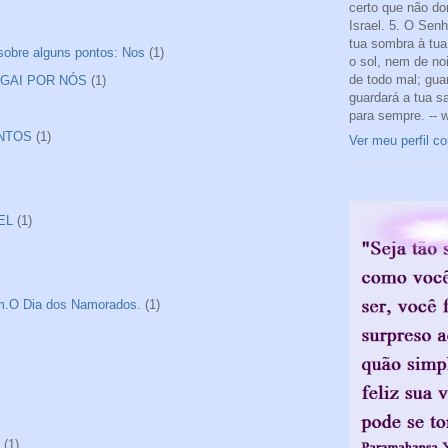
certo que não do
Israel. 5. O Sen
tua sombra à tua 
 sobre alguns pontos: Nos
(1)
o sol, nem de noi
de todo mal; gua
ROGAI POR NÓS
(1)
guardará a tua s
para sempre. -- 
ANTOS
(1)
Ver meu perfil c
EL
(1)
tim.O Dia dos Namorados.
(1)
(1)