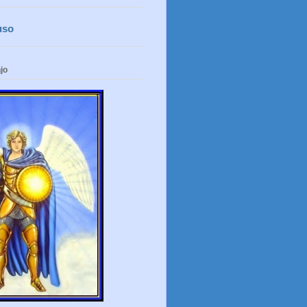
uso
jo