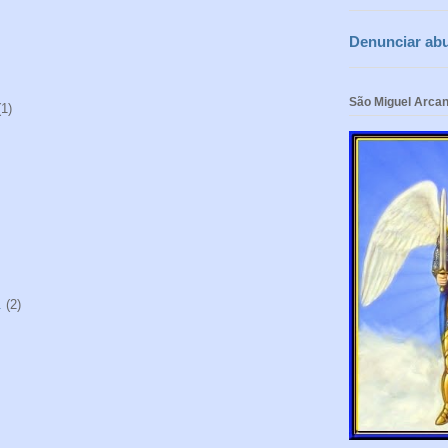
Denunciar ab
São Miguel Arcan
(1)
.
(2)