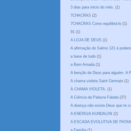
3 dias para inicio do mês.
(1)
7CHACRAS
(2)
7CHACRAS Como equilibrá-lo
(1)
91
(1)
A LOJA DE DEUS
(1)
A afirmação do Salmo 121 é podero
a base de tudo
(1)
a Bem Amada
(1)
A benção de Deus para alguém. A P
A chama violeta Saint Germain
(1)
À CHAMA VIOLETA.
(1)
A Ciência da Palavra Falada
(37)
A doença não existe.Deus que te cu
A ENERGIA KUNDALINI
(2)
A ESCADA EVOLUTIVA DE PATA
a Família
(1)