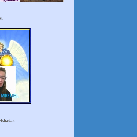
EL
isitadas