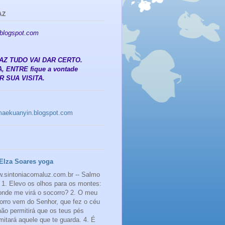
AZ
.blogspot.com
 PAZ TUDO VAI DAR CERTO.
, ENTRE fique a vontade
 SUA VISITA.
amaekuanyin.blogspot.com
Elza Soares yoga
.sintoniacomaluz.com.br -- Salmo
 1. Elevo os olhos para os montes:
onde me virá o socorro? 2. O meu
orro vem do Senhor, que fez o céu
 não permitirá que os teus pés
mitará aquele que te guarda. 4. É