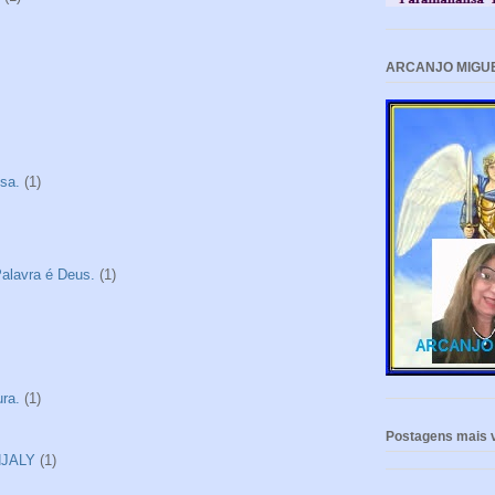
ARCANJO MIGU
sa.
(1)
alavra é Deus.
(1)
ra.
(1)
Postagens mais v
NJALY
(1)