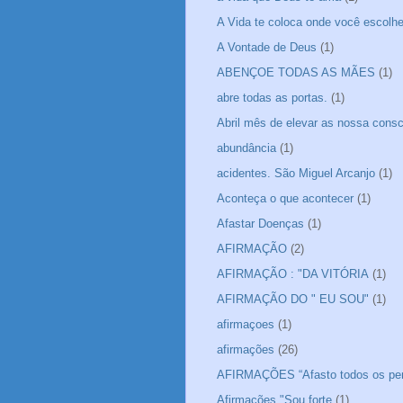
A Vida te coloca onde você escolheu
A Vontade de Deus
(1)
ABENÇOE TODAS AS MÃES
(1)
abre todas as portas.
(1)
Abril mês de elevar as nossa consc
abundância
(1)
acidentes. São Miguel Arcanjo
(1)
Aconteça o que acontecer
(1)
Afastar Doenças
(1)
AFIRMAÇÃO
(2)
AFIRMAÇÃO : "DA VITÓRIA
(1)
AFIRMAÇÃO DO " EU SOU"
(1)
afirmaçoes
(1)
afirmações
(26)
AFIRMAÇÕES “Afasto todos os pe
Afirmações "Sou forte
(1)