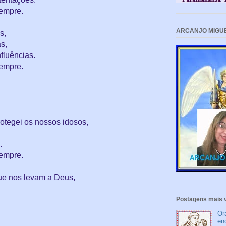
sempre.
ARCANJO MIGU
s,
as,
nfluências.
sempre.
rotegei os nossos idosos,
s.
sempre.
que nos levam a Deus,
Postagens mais v
Or
en