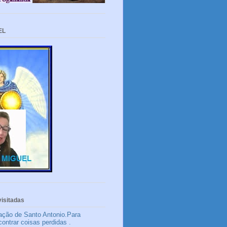
EL
isitadas
ação de Santo Antonio.Para
contrar coisas perdidas .