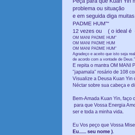
Peça para que Kuan Yin m
problema ou situação
e em seguida diga muita
PADME HUM”
“
12 vezes ou ( o ideal é 
OM MANI PADME HUM”
OM MANI PADME HUM
OM MANI PADME HUM”
Agradeço e aceito que isto seja re
de acordo com a vontade de Deus.”
E repita o mantra OM MANI 
"japamala" rosário de 108 co
Visualize a Deusa Kuan Yin
Néctar sobre sua cabeça e di
Bem-Amada Kuan Yin, faço o
para que Vossa Energia Amo
ser e toda a minha vida.
Eu Vos peço que Vossa Mise
Eu...... seu nome )
.