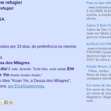
e refugio!
Para os que sofre
www.sintoniac
efugio!
E ACORDE ALEGR
insônia, a oraçã
eficien...
SA.
Salmo O Bom Pas
Salmo de Davi S
nada me faltará 
guia-me mansame
AUXÍLIO AO PRÓ
ário por 33 dias, de preferência no mesmo
www.sintoniaco
PRÓXIMO Quando
devemos ligar-n
o.
SOU” da outra p.
sa dos Milagres.
Amado Mestre Je
Em
 dia!
E sele, dizendo: “Está feito, está selado.
Filhos, irmãos, 
 Yin
Reino de Deus de
Amém
Amém
Amém
.”
verdadeira felici
o libro “Kuan Yin, a Deusa dos Milagres”,
Em nome de Jesu
tora.
por ElzaSoaresyoga.
Em nome de Jesu
em nome de Je
Magnetizo, Magne
todo...