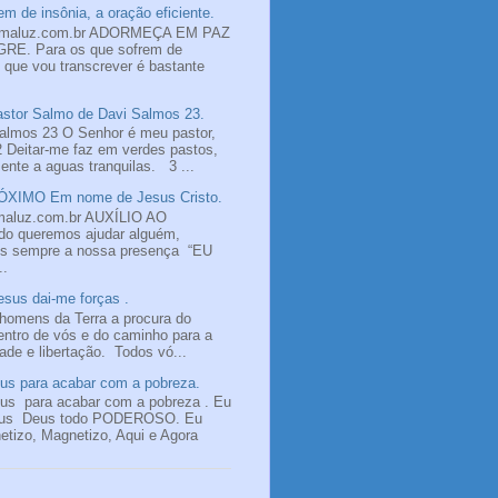
m de insônia, a oração eficiente.
omaluz.com.br ADORMEÇA EM PAZ
E. Para os que sofrem de
o que vou transcrever é bastante
tor Salmo de Davi Salmos 23.
almos 23 O Senhor é meu pastor,
2 Deitar-me faz em verdes pastos,
nte a aguas tranquilas. 3 ...
XIMO Em nome de Jesus Cristo.
maluz.com.br AUXÍLIO AO
 queremos ajudar alguém,
os sempre a nossa presença “EU
..
sus dai-me forças .
homens da Terra a procura do
ntro de vós e do caminho para a
dade e libertação. Todos vó...
s para acabar com a pobreza.
s para acabar com a pobreza . Eu
sus Deus todo PODEROSO. Eu
tizo, Magnetizo, Aqui e Agora