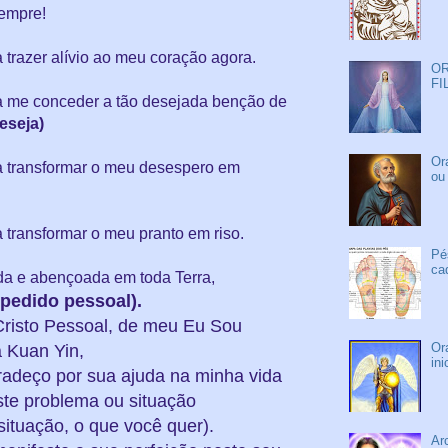
sempre!
razer alívio ao meu coração agora.
OR
FI
 me conceder a tão desejada benção de
eseja)
Or
 transformar o meu desespero em
ou
ransformar o meu pranto em riso.
Pé
ca
a e abençoada em toda Terra,
 pedido pessoal).
risto Pessoal, de meu Eu Sou
Or
 Kuan Yin,
in
radeço
por sua ajuda na minha vida
te problema ou situação
situação, o que você quer).
Ar