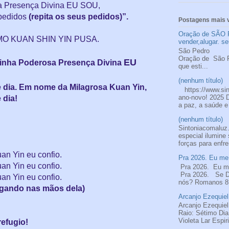
 Presença Divina EU SOU,
pedidos
(repita os seus pedidos)”.
Postagens mais v
Oração de SÃO 
NAMO KUAN SHIN YIN PUSA.
vender,alugar. se
São
Oração de S
EU
inha Poderosa Presença Divina
que esti...
(nenhum título)
 dia. Em nome da Milagrosa Kuan Yin,
https://www.si
ano-novo! 2025 
 dia!
a paz, a saúde e
(nenhum título)
Sintoniacomalu
especial ilumine
:
forças para enfre
an Yin eu confio.
Pra 2026. Eu me 
an Yin eu confio.
Pra 2026. Eu me
Pra 2026. Se De
an Yin eu confio.
nós? Romanos 8.
egando nas mãos dela)
Arcanjo Ezequiel
Arcanjo Ezequiel
Raio: Sétimo Di
Violeta Lar Espir
efugio!