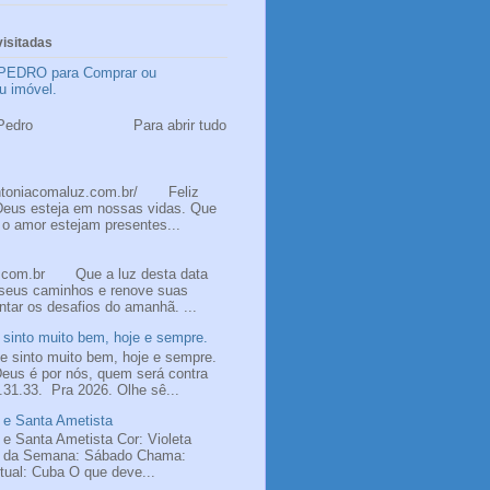
isitadas
PEDRO para Comprar ou
u imóvel.
 Pedro
ão Pedro Para abrir tudo
ntoniacomaluz.com.br/ Feliz
Deus esteja em nossas vidas. Que
 o amor estejam presentes...
z.com.br Que a luz desta data
 seus caminhos e renove suas
ntar os desafios do amanhã. ...
sinto muito bem, hoje e sempre.
 sinto muito bem, hoje e sempre.
us é por nós, quem será contra
31.33. Pra 2026. Olhe sê...
 e Santa Ametista
 e Santa Ametista Cor: Violeta
a da Semana: Sábado Chama:
itual: Cuba O que deve...