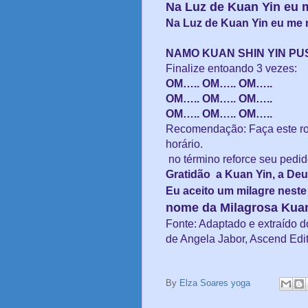
Na Luz de Kuan Yin eu m
Na Luz de Kuan Yin eu me r
NAMO KUAN SHIN YIN PU
Finalize entoando 3 vezes:
OM….. OM….. OM…..
OM….. OM….. OM…..
OM….. OM….. OM…..
Recomendação: Faça este ros
horário.
no término reforce seu pedid
Gratidão a Kuan Yin, a Deu
Eu aceito um milagre neste
nome da Milagrosa Kuan
Fonte: Adaptado e extraído d
de Angela Jabor, Ascend Edi
By
Elza Soares yoga