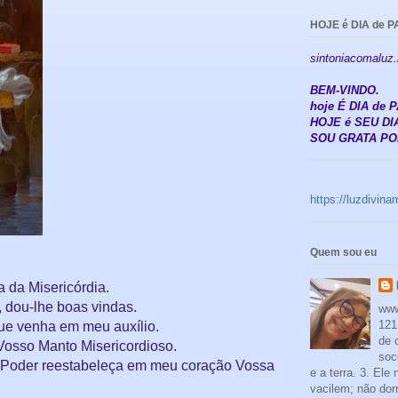
HOJE é DIA de P
sintoniacomaluz
BEM-VINDO.
hoje É DIA de
HOJE é SEU DIA
SOU GRATA POR
https://luzdivin
Quem sou eu
da Misericórdia.
 dou-lhe boas vindas.
www
121
ue venha em meu auxílio.
de 
osso Manto Misericordioso.
soc
Poder reestabeleça em meu coração Vossa
e a terra. 3. Ele
vacilem; não dor