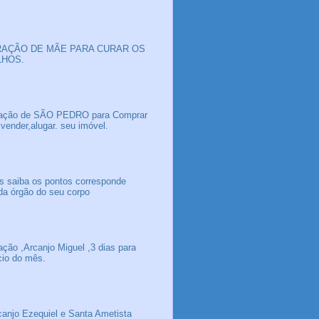
AÇÃO DE MÃE PARA CURAR OS
LHOS.
ação de SÃO PEDRO para Comprar
 vender,alugar. seu imóvel.
s saiba os pontos corresponde
da órgão do seu corpo
ação ,Arcanjo Miguel ,3 dias para
icio do mês.
canjo Ezequiel e Santa Ametista