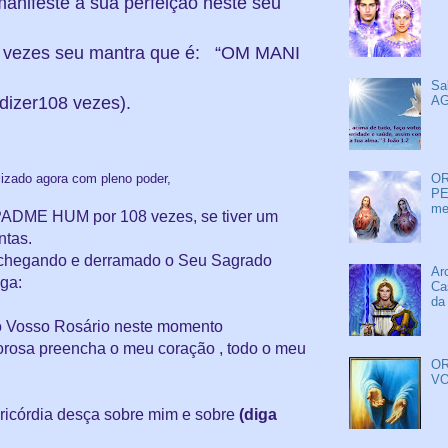
anifeste a sua perfeição neste seu
s vezes
seu mantra que é
:
“OM MANI
Sa
dizer108 vezes).
AG
alizado agora com pleno poder,
OR
PE
me
PADME HUM por 108 vezes, se tiver um
ntas.
 chegando e derramado o Seu Sagrado
Ar
ga:
Ca
da
 Vosso Rosário neste momento
rosa preencha o meu coração , todo o meu
OR
VO
ricórdia desça sobre mim e sobre
(diga