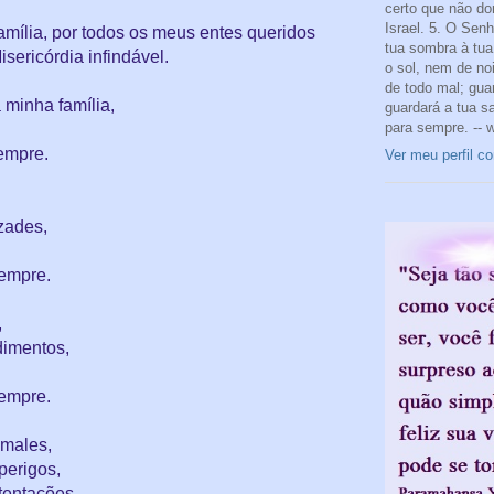
certo que não do
Israel. 5. O Sen
amília, por todos os meus entes queridos
tua sombra à tua 
ericórdia infindável.
o sol, nem de noi
de todo mal; gua
a minha família,
guardará a tua s
para sempre. -- 
sempre.
Ver meu perfil c
izades,
sempre.
,
dimentos,
sempre.
 males,
 perigos,
 tentações.