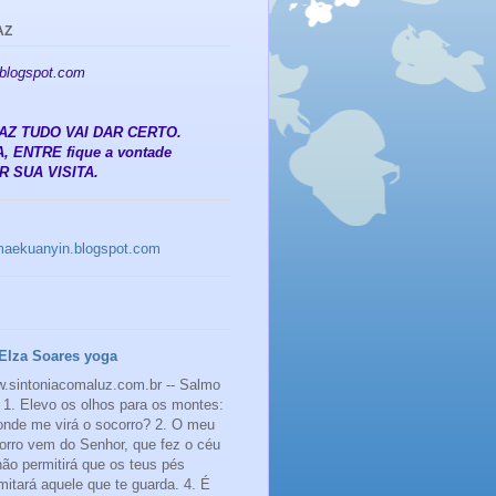
AZ
.blogspot.com
 PAZ TUDO VAI DAR CERTO.
, ENTRE fique a vontade
 SUA VISITA.
amaekuanyin.blogspot.com
Elza Soares yoga
.sintoniacomaluz.com.br -- Salmo
 1. Elevo os olhos para os montes:
onde me virá o socorro? 2. O meu
orro vem do Senhor, que fez o céu
 não permitirá que os teus pés
mitará aquele que te guarda. 4. É