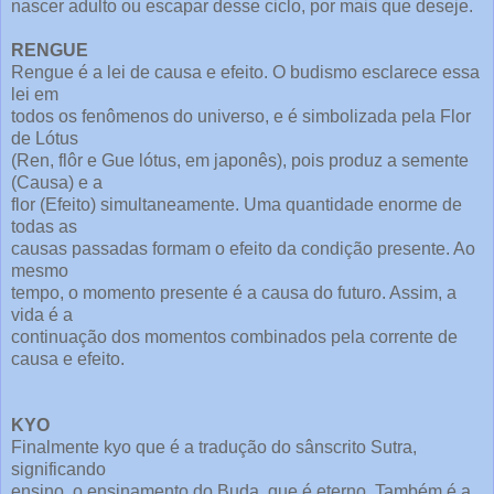
nascer adulto ou escapar desse ciclo, por mais que deseje.
RENGUE
Rengue é a lei de causa e efeito. O budismo esclarece essa
lei em
todos os fenômenos do universo, e é simbolizada pela Flor
de Lótus
(Ren, flôr e Gue lótus, em japonês), pois produz a semente
(Causa) e a
flor (Efeito) simultaneamente. Uma quantidade enorme de
todas as
causas passadas formam o efeito da condição presente. Ao
mesmo
tempo, o momento presente é a causa do futuro. Assim, a
vida é a
continuação dos momentos combinados pela corrente de
causa e efeito.
KYO
Finalmente kyo que é a tradução do sânscrito Sutra,
significando
ensino, o ensinamento do Buda, que é eterno. Também é a