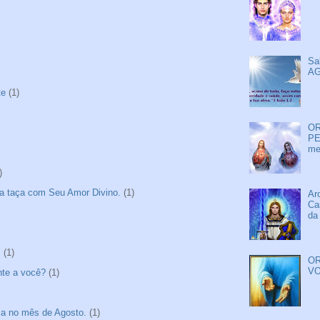
Sa
AG
te
(1)
OR
PE
me
)
a taça com Seu Amor Divino.
(1)
Ar
Ca
da
"
(1)
OR
VO
nte a você?
(1)
sa no mês de Agosto.
(1)