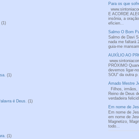
Para os que sofre
www.sintoniac
E ACORDE ALEGR
insônia, a oraçã
(1)
eficien...
Salmo O Bom Pas
Salmo de Davi S
nada me faltará 
guia-me mansame
AUXÍLIO AO PRÓ
www.sintoniaco
PRÓXIMO Quando
devemos ligar-n
SOU” da outra p.
sa.
(1)
Amado Mestre Je
Filhos, irmãos, 
Reino de Deus de
verdadeira felici
alavra é Deus.
(1)
Em nome de Jesu
Em nome de Jesu
em nome de Je
Magnetizo, Magne
todo...
ra.
(1)