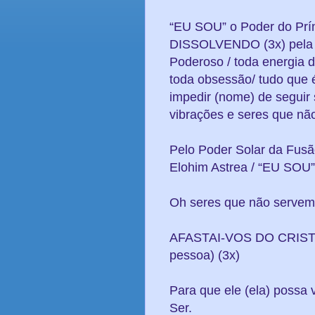
“EU SOU” o Poder do Prínc
DISSOLVENDO (3x) pela F
Poderoso / toda energia de
toda obsessão/ tudo que 
impedir (nome) de seguir 
vibrações e seres que nã
Pelo Poder Solar da Fus
Elohim Astrea / “EU SO
Oh seres que não servem
AFASTAI-VOS DO CRI
pessoa) (3x)
Para que ele (ela) possa 
Ser.