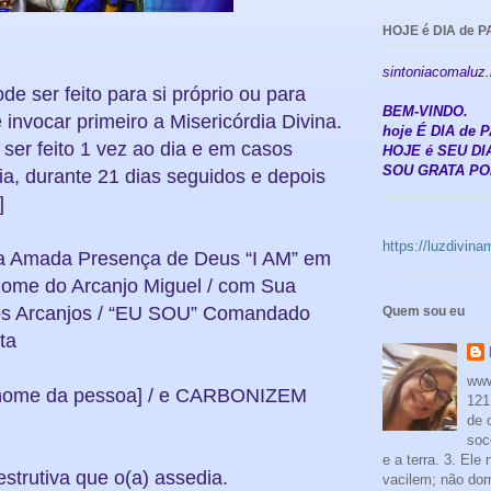
HOJE é DIA de P
sintoniacomaluz
e ser feito para si próprio ou para
BEM-VINDO.
nvocar primeiro a Misericórdia Divina.
hoje É DIA de
ser feito 1 vez ao dia e em casos
HOJE é SEU DIA
SOU GRATA POR
a, durante 21 dias seguidos e depois
]
https://luzdivin
a Amada Presença de Deus “I AM” em
Nome do Arcanjo Miguel / com Sua
dos Arcanjos / “EU SOU” Comandado
Quem sou eu
ta
www
ome da pessoa] / e CARBONIZEM
121
de 
soc
e a terra. 3. Ele
strutiva que o(a) assedia.
vacilem; não dor