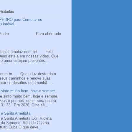
isitadas
PEDRO para Comprar ou
u imóvel.
 Pedro
ão Pedro Para abrir tudo
ntoniacomaluz.com.br/ Feliz
Deus esteja em nossas vidas. Que
 o amor estejam presentes...
z.com.br Que a luz desta data
 seus caminhos e renove suas
ntar os desafios do amanhã. ...
sinto muito bem, hoje e sempre.
 sinto muito bem, hoje e sempre.
us é por nós, quem será contra
31.33. Pra 2026. Olhe sê...
 e Santa Ametista
 e Santa Ametista Cor: Violeta
a da Semana: Sábado Chama:
itual: Cuba O que deve...