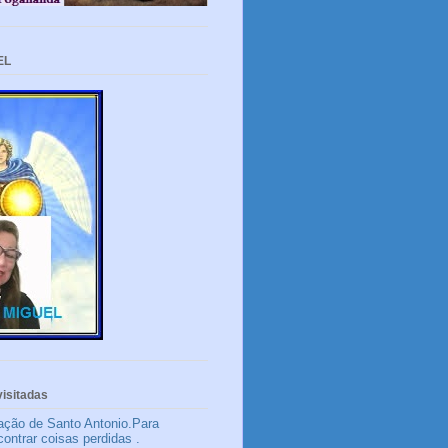
EL
isitadas
ação de Santo Antonio.Para
contrar coisas perdidas .