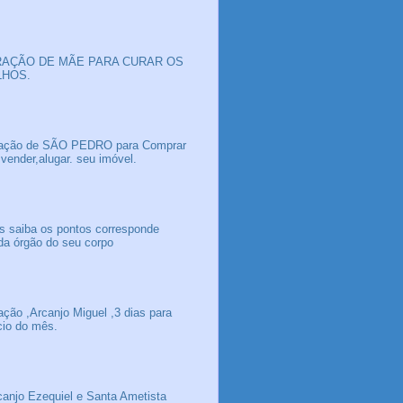
AÇÃO DE MÃE PARA CURAR OS
LHOS.
ação de SÃO PEDRO para Comprar
 vender,alugar. seu imóvel.
s saiba os pontos corresponde
da órgão do seu corpo
ação ,Arcanjo Miguel ,3 dias para
icio do mês.
canjo Ezequiel e Santa Ametista