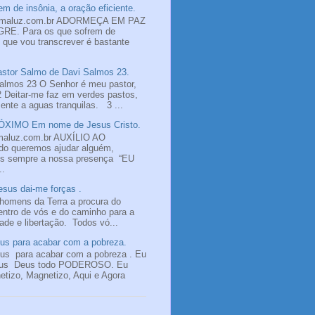
m de insônia, a oração eficiente.
omaluz.com.br ADORMEÇA EM PAZ
E. Para os que sofrem de
o que vou transcrever é bastante
tor Salmo de Davi Salmos 23.
almos 23 O Senhor é meu pastor,
2 Deitar-me faz em verdes pastos,
nte a aguas tranquilas. 3 ...
XIMO Em nome de Jesus Cristo.
maluz.com.br AUXÍLIO AO
 queremos ajudar alguém,
os sempre a nossa presença “EU
..
sus dai-me forças .
homens da Terra a procura do
ntro de vós e do caminho para a
dade e libertação. Todos vó...
s para acabar com a pobreza.
s para acabar com a pobreza . Eu
sus Deus todo PODEROSO. Eu
tizo, Magnetizo, Aqui e Agora