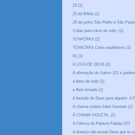
23
(1)
23 da Bíblia
(1)
29 de junho São Pedro e São Paulo
3 dias para inicio do mês.
(1)
7CHACRAS
(2)
7CHACRAS Como equilibrá-lo
(1)
91
(1)
A LOJA DE DEUS
(1)
A afirmação do Salmo 121 é podero
a base de tudo
(1)
a Bem Amada
(1)
A benção de Deus para alguém. A P
A chama violeta Saint Germain
(1)
À CHAMA VIOLETA.
(1)
A Ciência da Palavra Falada
(37)
A doença não existe.Deus que te cu