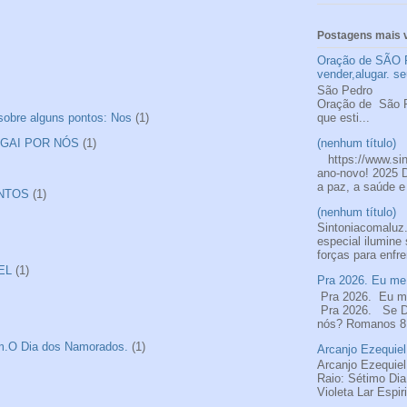
Postagens mais v
Oração de SÃO 
vender,alugar. se
São
Oração de S
que esti...
 sobre alguns pontos: Nos
(1)
(nenhum título)
ROGAI POR NÓS
(1)
https://www.si
ano-novo! 2025 
a paz, a saúde e
ANTOS
(1)
(nenhum título)
Sintoniacomalu
especial ilumine
forças para enfre
EL
(1)
Pra 2026. Eu me 
Pra 2026. Eu me
Pra 2026. Se De
nós? Romanos 8.
tim.O Dia dos Namorados.
(1)
Arcanjo Ezequiel
Arcanjo Ezequiel
Raio: Sétimo Di
Violeta Lar Espir