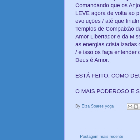
Comandando que os Anjo
LEVE agora de volta ao pl
evoluções / até que fina
Templos de Compaixão da
Amor Libertador e da Mise
as energias cristalizadas
/ e isso os faça entende
Deus é Amor.
ESTÁ FEITO, COMO DEU
O MAIS PODEROSO E 
By
Elza Soares yoga
Postagem mais recente