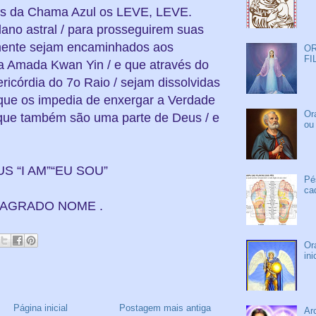
s da Chama Azul os LEVE, LEVE.
ano astral / para prosseguirem suas
lmente sejam encaminhados aos
OR
FI
 Amada Kwan Yin / e que através do
ricórdia do 7o Raio / sejam dissolvidas
 que os impedia de enxergar a Verdade
Or
r que também são uma parte de Deus / e
ou
S “I AM”“EU SOU”
Pé
ca
SAGRADO NOME .
Or
in
Página inicial
Postagem mais antiga
Ar