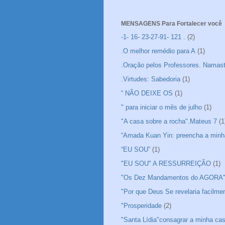
MENSAGENS Para Fortalecer você
-1- 16- 23-27-91- 121 .
(2)
.O melhor remédio para A
(1)
.Oração pelos Professores. Namas
.Virtudes: Sabedoria
(1)
“ NÃO DEIXE OS
(1)
" para iniciar o mês de julho
(1)
"A casa sobre a rocha".Mateus 7
(1
“Amada Kuan Yin: preencha a minh
“EU SOU”
(1)
"EU SOU" A RESSURREIÇÃO
(1)
"Os Dez Mandamentos do AGORA
"Por que Deus Se revelaria facilme
"Prosperidade
(2)
"Santa Lídia"consagrar a minha ca