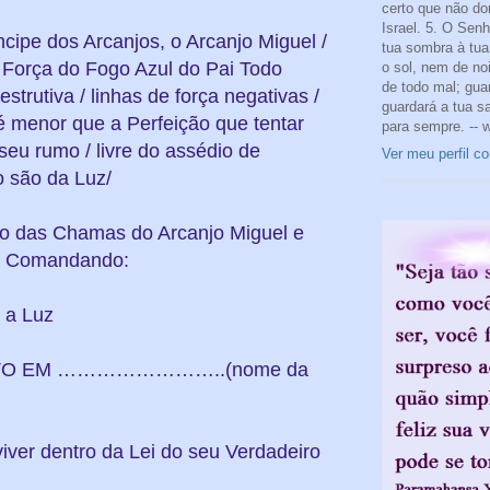
certo que não do
Israel. 5. O Sen
ipe dos Arcanjos, o Arcanjo Miguel /
tua sombra à tua 
orça do Fogo Azul do Pai Todo
o sol, nem de noi
de todo mal; gua
strutiva / linhas de força negativas /
guardará a tua s
é menor que a Perfeição que tentar
para sempre. -- 
seu rumo / livre do assédio de
Ver meu perfil c
o são da Luz/
ão das Chamas do Arcanjo Miguel e
U” Comandando:
 a Luz
STO EM ……………………..(nome da
viver dentro da Lei do seu Verdadeiro