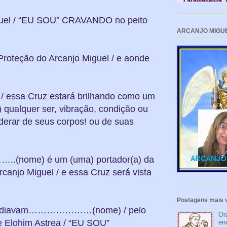
uel / “EU SOU” CRAVANDO no peito
ARCANJO MIGU
 Proteção do Arcanjo Miguel / e aonde
 essa Cruz estará brilhando como um
) qualquer ser, vibração, condição ou
derar de seus corpos! ou de suas
..(nome) é um (uma) portador(a) da
anjo Miguel / e essa Cruz será vista
Postagens mais v
ssediavam…………………(nome) / pelo
Or
e Elohim Astrea / “EU SOU”
en