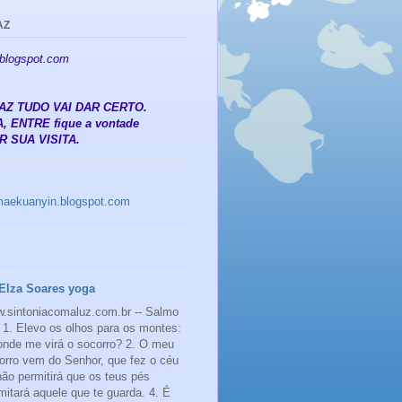
AZ
.blogspot.com
 PAZ TUDO VAI DAR CERTO.
, ENTRE fique a vontade
 SUA VISITA.
amaekuanyin.blogspot.com
Elza Soares yoga
.sintoniacomaluz.com.br -- Salmo
 1. Elevo os olhos para os montes:
onde me virá o socorro? 2. O meu
orro vem do Senhor, que fez o céu
 não permitirá que os teus pés
mitará aquele que te guarda. 4. É